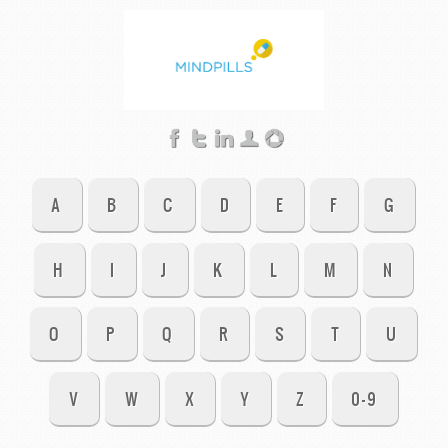
A
B
C
D
E
F
G
H
I
J
K
L
M
N
O
P
Q
R
S
T
U
V
W
X
Y
Z
0-9