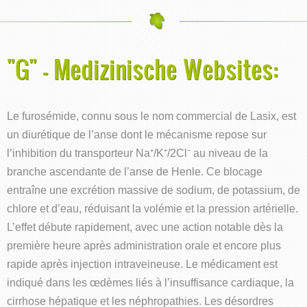
"G" - Medizinische Websites:
Le furosémide, connu sous le nom commercial de Lasix, est
un diurétique de l’anse dont le mécanisme repose sur
l’inhibition du transporteur Na⁺/K⁺/2Cl⁻ au niveau de la
branche ascendante de l’anse de Henle. Ce blocage
entraîne une excrétion massive de sodium, de potassium, de
chlore et d’eau, réduisant la volémie et la pression artérielle.
L’effet débute rapidement, avec une action notable dès la
première heure après administration orale et encore plus
rapide après injection intraveineuse. Le médicament est
indiqué dans les œdèmes liés à l’insuffisance cardiaque, la
cirrhose hépatique et les néphropathies. Les désordres