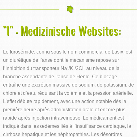
"I" - Medizinische Websites:
Le furosémide, connu sous le nom commercial de Lasix, est
un diurétique de l’anse dont le mécanisme repose sur
l’inhibition du transporteur Na⁺/K⁺/2Cl⁻ au niveau de la
branche ascendante de l’anse de Henle. Ce blocage
entraîne une excrétion massive de sodium, de potassium, de
chlore et d’eau, réduisant la volémie et la pression artérielle.
L’effet débute rapidement, avec une action notable dès la
première heure après administration orale et encore plus
rapide après injection intraveineuse. Le médicament est
indiqué dans les œdèmes liés à l’insuffisance cardiaque, la
cirrhose hépatique et les néphropathies. Les désordres