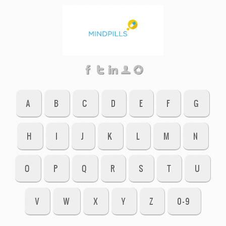
A
B
C
D
E
F
G
H
I
J
K
L
M
N
O
P
Q
R
S
T
U
V
W
X
Y
Z
0-9