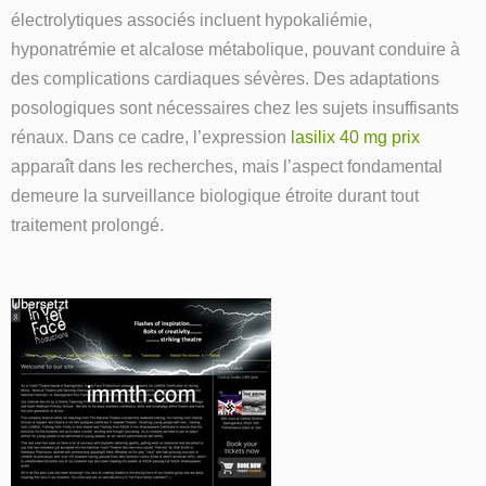
électrolytiques associés incluent hypokaliémie,
hyponatrémie et alcalose métabolique, pouvant conduire à
des complications cardiaques sévères. Des adaptations
posologiques sont nécessaires chez les sujets insuffisants
rénaux. Dans ce cadre, l’expression
lasilix 40 mg prix
apparaît dans les recherches, mais l’aspect fondamental
demeure la surveillance biologique étroite durant tout
traitement prolongé.