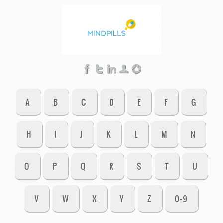
A
B
C
D
E
F
G
H
I
J
K
L
M
N
O
P
Q
R
S
T
U
V
W
X
Y
Z
0-9