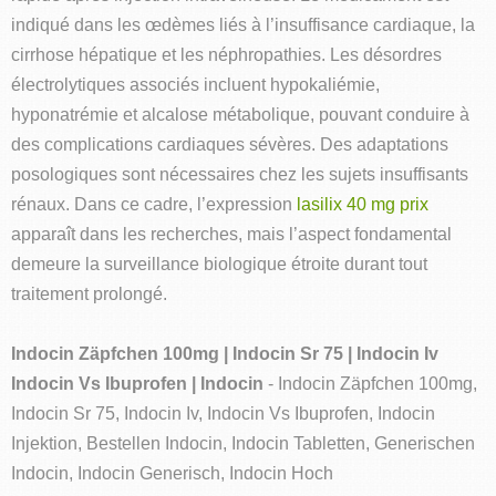
indiqué dans les œdèmes liés à l’insuffisance cardiaque, la
cirrhose hépatique et les néphropathies. Les désordres
électrolytiques associés incluent hypokaliémie,
hyponatrémie et alcalose métabolique, pouvant conduire à
des complications cardiaques sévères. Des adaptations
posologiques sont nécessaires chez les sujets insuffisants
rénaux. Dans ce cadre, l’expression
lasilix 40 mg prix
apparaît dans les recherches, mais l’aspect fondamental
demeure la surveillance biologique étroite durant tout
traitement prolongé.
Indocin Zäpfchen 100mg | Indocin Sr 75 | Indocin Iv
Indocin Vs Ibuprofen | Indocin
- Indocin Zäpfchen 100mg,
Indocin Sr 75, Indocin Iv, Indocin Vs Ibuprofen, Indocin
Injektion, Bestellen Indocin, Indocin Tabletten, Generischen
Indocin, Indocin Generisch, Indocin Hoch