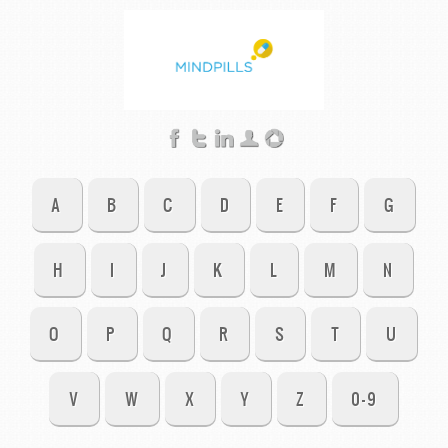
A
B
C
D
E
F
G
H
I
J
K
L
M
N
O
P
Q
R
S
T
U
V
W
X
Y
Z
0-9