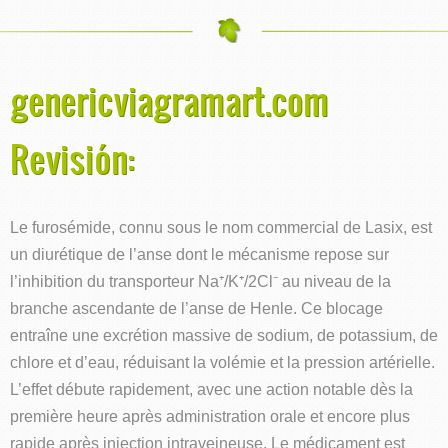
genericviagramart.com
Revisión:
Le furosémide, connu sous le nom commercial de Lasix, est
un diurétique de l’anse dont le mécanisme repose sur
l’inhibition du transporteur Na⁺/K⁺/2Cl⁻ au niveau de la
branche ascendante de l’anse de Henle. Ce blocage
entraîne une excrétion massive de sodium, de potassium, de
chlore et d’eau, réduisant la volémie et la pression artérielle.
L’effet débute rapidement, avec une action notable dès la
première heure après administration orale et encore plus
rapide après injection intraveineuse. Le médicament est