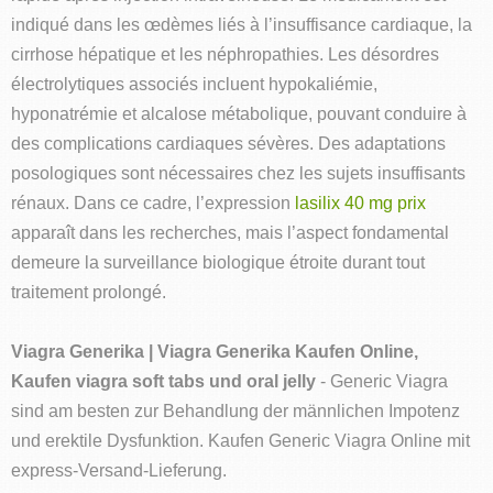
indiqué dans les œdèmes liés à l’insuffisance cardiaque, la
cirrhose hépatique et les néphropathies. Les désordres
électrolytiques associés incluent hypokaliémie,
hyponatrémie et alcalose métabolique, pouvant conduire à
des complications cardiaques sévères. Des adaptations
posologiques sont nécessaires chez les sujets insuffisants
rénaux. Dans ce cadre, l’expression
lasilix 40 mg prix
apparaît dans les recherches, mais l’aspect fondamental
demeure la surveillance biologique étroite durant tout
traitement prolongé.
Viagra Generika | Viagra Generika Kaufen Online,
Kaufen viagra soft tabs und oral jelly
- Generic Viagra
sind am besten zur Behandlung der männlichen Impotenz
und erektile Dysfunktion. Kaufen Generic Viagra Online mit
express-Versand-Lieferung.