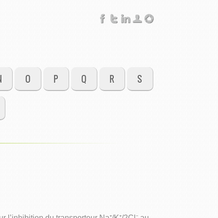
N
O
P
Q
R
S
l’inhibition du transporteur Na⁺/K⁺/2Cl⁻ au