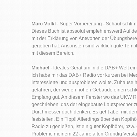
Marc Völkl
- Super Vorbereitung - Schaut schlimm
Dieses Buch ist abssolut empfehlenswert! Auf de
mit der Erklärung von Antworten der Übungsberei
gegeben hat. Ansonsten sind wirklich gute Templ
mit diesem Bereich.
Michael
- Ideales Gerät um in die DAB+ Welt ei
Ich habe mir das DAB+ Radio vor kurzen bei Med
Interessierte und ausprobieren wollte. Zuhaus
gefahren, der wegen hohen Gebäude einen schl
Empfang gut. An diesem Fenster wo das UKW Rad
geschrieben, das der eingebaute Lautsprecher zu
Durchmesser doch denken. Es geht aber mit dem 
feststellen. Ein Tipp!! Allerdings über den Ko
Radio zu genießen, ist ein guter Kopfhörer, bz
Probleme meinem 22 Jahre alten Grundig Verstär