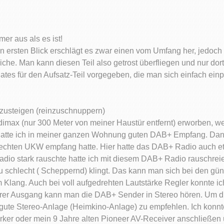
er aus als es ist!
n ersten Blick erschlägt es zwar einen vom Umfang her, jedoch 
che. Man kann diesen Teil also getrost überfliegen und nur dor
ates für den Aufsatz-Teil vorgegeben, die man sich einfach ei
nzusteigen (reinzuschnuppern)
imax (nur 300 Meter von meiner Haustür entfernt) erworben, we
e hatte ich in meiner ganzen Wohnung guten DAB+ Empfang. Da
echten UKW empfang hatte. Hier hatte das DAB+ Radio auch et
io stark rauschte hatte ich mit diesem DAB+ Radio rauschrei
 schlecht ( Scheppernd) klingt. Das kann man sich bei den gün
Klang. Auch bei voll aufgedrehten Lautstärke Regler konnte i
pfhörer Ausgang kann man die DAB+ Sender in Stereo hören. Um 
w. gute Stereo-Anlage (Heimkino-Anlage) zu empfehlen. Ich kon
ker oder mein 9 Jahre alten Pioneer AV-Receiver anschließen