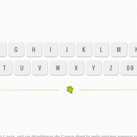
G
H
I
J
K
L
M
T
U
V
W
X
Y
Z
0-9
asix, est un diurétique de l’anse dont le mécanisme repose sur 