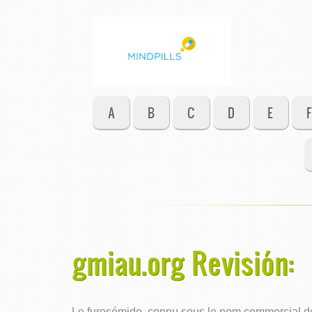
A
B
C
D
E
F
gmiau.org Revisión:
Le furosémide, connu sous le nom commercial de L