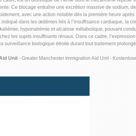
nle. Ce blocage entraîne une excrétion massive de sodium, de p
 rapidement, avec une action notable dès la première heure après 
 indiqué dans les œdèmes liés à l’insuffisance cardiaque, la ci
okaliémie, hyponatrémie et alcalose métabolique, pouvant condu
hez les sujets insuffisants rénaux. Dans ce cadre, l’expressio
 surveillance biologique étroite durant tout traitement prolongé
Aid Unit
- Greater Manchester Immigration Aid Unit - Kostenlos