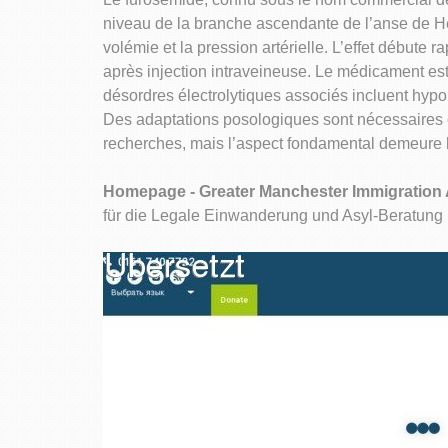
niveau de la branche ascendante de l’anse de He
volémie et la pression artérielle. L’effet débute
après injection intraveineuse. Le médicament est
désordres électrolytiques associés incluent hyp
Des adaptations posologiques sont nécessaires c
recherches, mais l’aspect fondamental demeure la
Homepage - Greater Manchester Immigration 
für die Legale Einwanderung und Asyl-Beratung