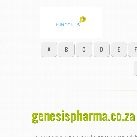
A
B
C
D
E
F
genesispharma.co.za 
Le furosémide, connu sous le nom commercial de L