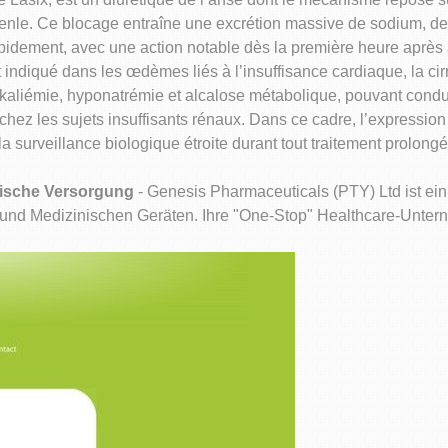
nle. Ce blocage entraîne une excrétion massive de sodium, de p
 rapidement, avec une action notable dès la première heure après 
 indiqué dans les œdèmes liés à l’insuffisance cardiaque, la ci
okaliémie, hyponatrémie et alcalose métabolique, pouvant condu
hez les sujets insuffisants rénaux. Dans ce cadre, l’expressio
 surveillance biologique étroite durant tout traitement prolongé
nische Versorgung
- Genesis Pharmaceuticals (PTY) Ltd ist ein 
 und Medizinischen Geräten. Ihre "One-Stop" Healthcare-Unte