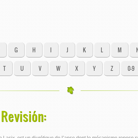
G
H
I
J
K
L
M
T
U
V
W
X
Y
Z
0-9
Revisión:
asix, est un diurétique de l’anse dont le mécanisme repose sur 