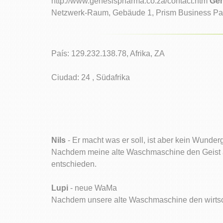
http://www.genesispharma.co.za/contact.htm
Gen
Netzwerk-Raum, Gebäude 1, Prism Business Pa
País: 129.232.138.78, Afrika, ZA
Ciudad: 24 , Südafrika
Nils
- Er macht was er soll, ist aber kein Wunder
Nachdem meine alte Waschmaschine den Geist au
entschieden.
Lupi
- neue WaMa
Nachdem unsere alte Waschmaschine den wirtscha