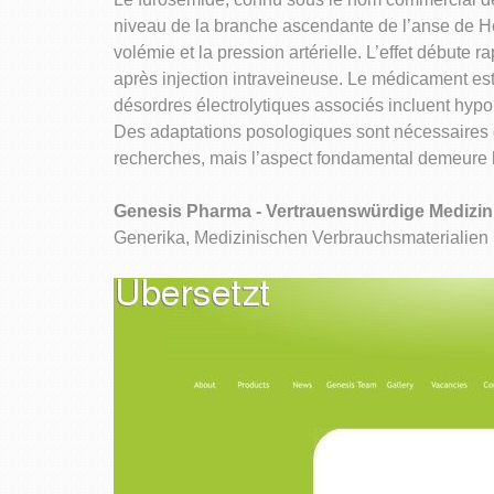
niveau de la branche ascendante de l’anse de He
volémie et la pression artérielle. L’effet débute
après injection intraveineuse. Le médicament est
désordres électrolytiques associés incluent hyp
Des adaptations posologiques sont nécessaires c
recherches, mais l’aspect fondamental demeure la
Genesis Pharma - Vertrauenswürdige Medizi
Generika, Medizinischen Verbrauchsmaterialien