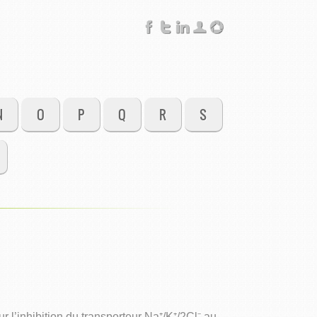
N
O
P
Q
R
S
l’inhibition du transporteur Na⁺/K⁺/2Cl⁻ au