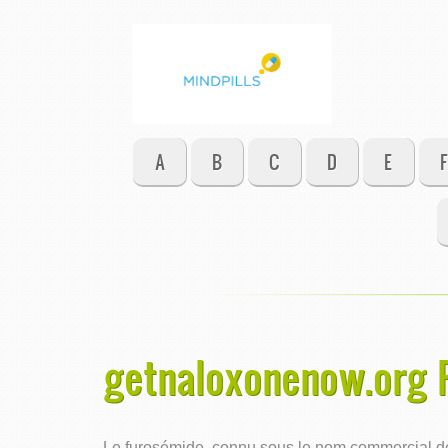
A
B
C
D
E
F
getnaloxonenow.org R
Le furosémide, connu sous le nom commercial de L