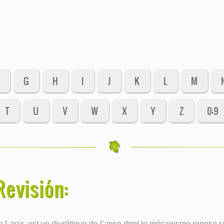
G
H
I
J
K
L
M
T
U
V
W
X
Y
Z
0-9
evisión:
asix, est un diurétique de l’anse dont le mécanisme repose sur 