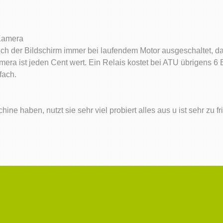
 Kamera
sich der Bildschirm immer bei laufendem Motor ausgeschaltet, da
amera ist jeden Cent wert. Ein Relais kostet bei ATU übrigens 6
fach.
ne haben, nutzt sie sehr viel probiert alles aus u ist sehr zu f