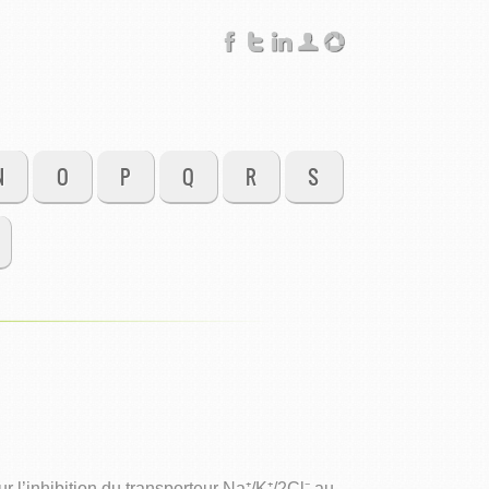
N
O
P
Q
R
S
l’inhibition du transporteur Na⁺/K⁺/2Cl⁻ au