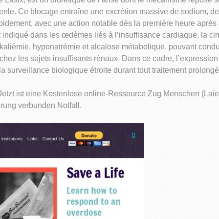
nle. Ce blocage entraîne une excrétion massive de sodium, de p
 rapidement, avec une action notable dès la première heure après 
 indiqué dans les œdèmes liés à l’insuffisance cardiaque, la ci
okaliémie, hyponatrémie et alcalose métabolique, pouvant condu
hez les sujets insuffisants rénaux. Dans ce cadre, l’expressio
 surveillance biologique étroite durant tout traitement prolongé
Jetzt ist eine Kostenlose online-Ressource Zug Menschen (Laien
rung verbunden Notfall.