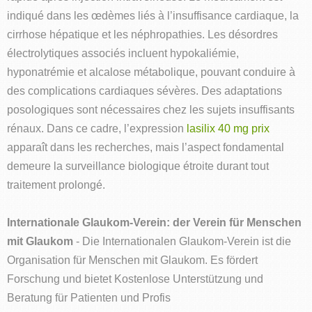
indiqué dans les œdèmes liés à l’insuffisance cardiaque, la
cirrhose hépatique et les néphropathies. Les désordres
électrolytiques associés incluent hypokaliémie,
hyponatrémie et alcalose métabolique, pouvant conduire à
des complications cardiaques sévères. Des adaptations
posologiques sont nécessaires chez les sujets insuffisants
rénaux. Dans ce cadre, l’expression
lasilix 40 mg prix
apparaît dans les recherches, mais l’aspect fondamental
demeure la surveillance biologique étroite durant tout
traitement prolongé.
Internationale Glaukom-Verein: der Verein für Menschen
mit Glaukom
- Die Internationalen Glaukom-Verein ist die
Organisation für Menschen mit Glaukom. Es fördert
Forschung und bietet Kostenlose Unterstützung und
Beratung für Patienten und Profis