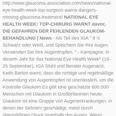
http://www.glaucoma-association.com/news/national-
eye-health-week-top-surgeon-warns-dangers-
missing-glaucoma-treatment/
NATIONAL EYE
HEALTH WEEK: TOP-CHIRURG WARNT davor,
DIE GEFAHREN DER FEHLENDEN GLAUKOM-
BEHANDLUNG | News
- Als Teil des IGA " It ‘s
Schwarz oder Weiß, und Speichern Sie Ihre Augen.
Verwenden Sie Ihre Augentropfen. " - Kampagne, in
diesem Jahr für das National Eye Health Week* (19-
25 September), IGA Stuhl und Berater Augenarzt,
Keith Barton warnt, dass die richtige und regelmäßige
Anwendung von Augentropfen ist unerlässlich, um die
Kontrolle Glaukom.Es gibt eine geschätzte 600.000
Menschen mit Glaukom in Großbritannien heute.
Glaukom ist eine Gruppe von Augenerkrankungen, in
denen der Sehnerv geschädigt, meist durch
übermäßigen Druck innerhalb des Auges. Wenn