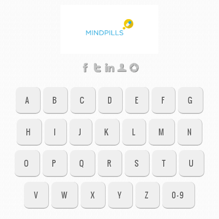
A
B
C
D
E
F
G
H
I
J
K
L
M
N
O
P
Q
R
S
T
U
V
W
X
Y
Z
0-9