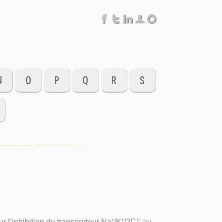
N
O
P
Q
R
S
l’inhibition du transporteur Na⁺/K⁺/2Cl⁻ au