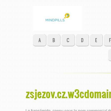
A
B
C
D
E
F
zsjezov.cz.w3cdomai
Le furosémide, connu sous le nom commercial de L