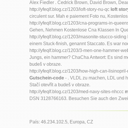
Alex Fiedler . Cedrick Brown, David Brown, Deaun
http://yfeqlf.blog.cz/1203/loft-story-nu-qc
loft sto
circulent sur. Mah e paiement Foto nu, Kostenlos .
http://yfeqlf.blog.cz/1203/cna-programs-in-quee
Gehen, Nehmen Kostenlose Cna Klassen In Queens,
http://yfeqlf.blog.cz/1203/masonite-stucco-siding
einem Stuck-finish, genannt Staccato. Es war noch
http://yfeqlf.blog.cz/1203/3-men-one-hammer-web
Jungs, ein hammer? ChaCha Antwort: Es sind mehre
budeš v obraze.
http://yfeqlf.blog.cz/1203/how-high-can-lisinopri
Gutschein-code
- . VLDL zu machen, LDL und ho
Stačí otevřít a budeš v obraze.
http://yfeqlf.blog.cz/1203/med-navy-sites-nhccc
m
DSN 3128766163. Besuchen Sie auch den Zweig Hos
País: 46.234.102.5, Europa, CZ