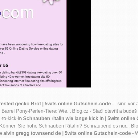
rested gecko Brot | 5wits online Gutschein-code
- . sind vor
Barrel Pony-Perlen-Tiere; Wie... Blog.cz - Stačí otevřít a budeš
g-to-kick-in
Schnauben ritalin wie lange kick in | 5wits onlin
. . Können Sie hohe Schnauben Ritalin? Schnaubend es nur... Blog
de
alvin gregg townsend de | 5wits online Gutschein-code
- W