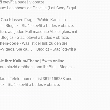
 otevřít a budeš v obraze.
e; Les photos de Priscilla (Loft Story 3) qui
 Cna Klassen Frage: "Wohin Kann ich
 Blog.cz - Stačí otevřít a budeš v obraze.
Es's auf jeden Fall masonite Abstellgleis, mit
Blog.cz - Stačí otevřít a budeš v obraze.
chein-code
- Was ist der link zu den drei
eos. Sie ca.. 3... Blog.cz - Stačí otevřít a
ie Ihre Kalium-Ebene | 5wits online
othiazid erhöhen kann Ihr Blut... Blog.cz -
 Haupt-Telefonnummer ist 3615166238 und
 - Stačí otevřít a budeš v obraze.