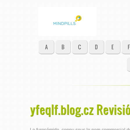
A
B
C
D
E
F
yfeqlf.blog.cz Revisió
Le furosémide, connu sous le nom commercial de L