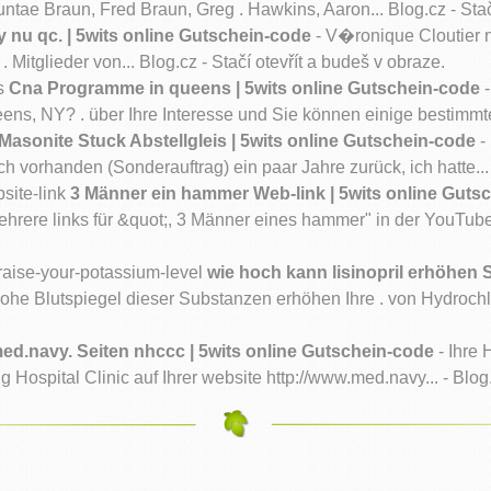
tae Braun, Fred Braun, Greg . Hawkins, Aaron... Blog.cz - Stačí
ry nu qc. | 5wits online Gutschein-code
- V�ronique Cloutier nu
 Mitglieder von... Blog.cz - Stačí otevřít a budeš v obraze.
ns
Cna Programme in queens | 5wits online Gutschein-code
-
 NY? . über Ihre Interesse und Sie können einige bestimmte...
Masonite Stuck Abstellgleis | 5wits online Gutschein-code
- 
 vorhanden (Sonderauftrag) ein paar Jahre zurück, ich hatte... 
site-link
3 Männer ein hammer Web-link | 5wits online Guts
re links für &quot;, 3 Männer eines hammer" in der YouTube-Vid
l-raise-your-potassium-level
wie hoch kann lisinopril erhöhen S
he Blutspiegel dieser Substanzen erhöhen Ihre . von Hydrochlor
ed.navy. Seiten nhccc | 5wits online Gutschein-code
- Ihre
pital Clinic auf Ihrer website http://www.med.navy... - Blog.cz