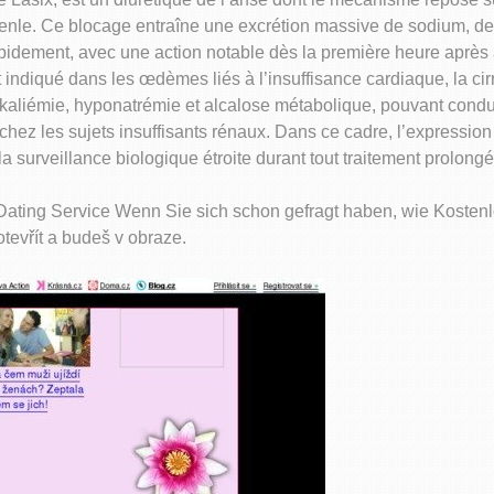
nle. Ce blocage entraîne une excrétion massive de sodium, de p
 rapidement, avec une action notable dès la première heure après 
 indiqué dans les œdèmes liés à l’insuffisance cardiaque, la ci
okaliémie, hyponatrémie et alcalose métabolique, pouvant condu
hez les sujets insuffisants rénaux. Dans ce cadre, l’expressio
 surveillance biologique étroite durant tout traitement prolongé
ating Service Wenn Sie sich schon gefragt haben, wie Kostenlos
otevřít a budeš v obraze.