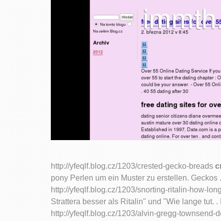
http://yfeqlf.blog.cz/1203/crested-gecko-breads
c
pony Perlen um ein Muster zu erstellen. Geckos . 
http://yfeqlf.blog.cz/1203/snorting-ritalin-how-lon
Strattera besser als Ritalin" und "Wie lange tut
http://yfeqlf.blog.cz/1203/alvin-gregg-townsend-