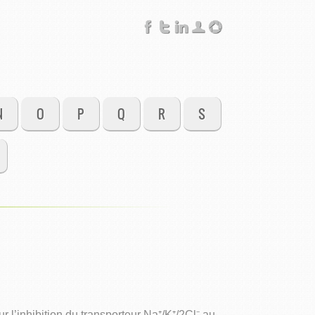
N
O
P
Q
R
S
l’inhibition du transporteur Na⁺/K⁺/2Cl⁻ au