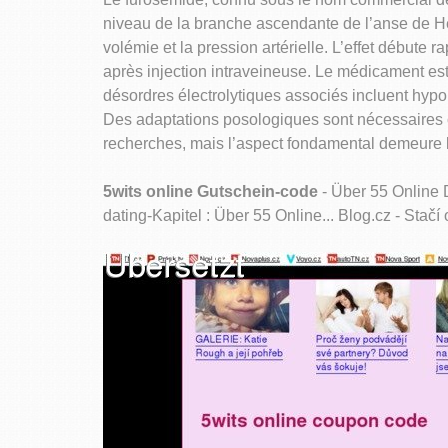
niveau de la branche ascendante de l’anse de He
volémie et la pression artérielle. L’effet débute
après injection intraveineuse. Le médicament est
désordres électrolytiques associés incluent hyp
Des adaptations posologiques sont nécessaires c
recherches, mais l’aspect fondamental demeure la
5wits online Gutschein-code
- Über 55 Online D
dating-Kapitel : Über 55 Online... Blog.cz - Stačí 