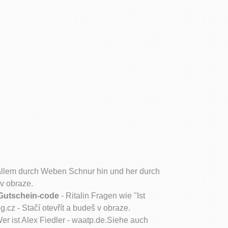
 allem durch Weben Schnur hin und her durch
 v obraze.
e Gutschein-code
- Ritalin Fragen wie "Ist
.cz - Stačí otevřít a budeš v obraze.
er ist Alex Fiedler - waatp.de.Siehe auch