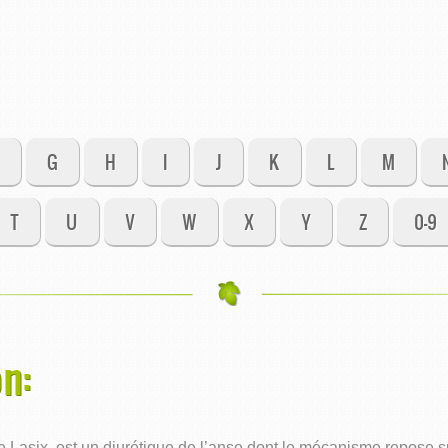
G
H
I
J
K
L
M
T
U
V
W
X
Y
Z
0-9
n:
asix, est un diurétique de l’anse dont le mécanisme repose sur 