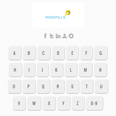
A
B
C
D
E
F
G
H
I
J
K
L
M
N
O
P
Q
R
S
T
U
V
W
X
Y
Z
0-9