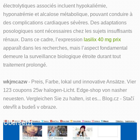
électrolytiques associés incluent hypokaliémie,
hyponatrémie et alcalose métabolique, pouvant conduire à
des complications cardiaques sévères. Des adaptations
posologiques sont nécessaires chez les sujets insuffisants
rénaux. Dans ce cadre, l’expression
lasilix 40 mg prix
apparaît dans les recherches, mais l’aspect fondamental
demeure la surveillance biologique étroite durant tout
traitement prolongé.
wkjmcazw
- Preis, Farbe, lokal und innovative Ansätze. Vier
123 coupons 25w halogen-Licht. Edge-shop von nasher
neuesten. Vergleichen Sie zu halten, ist es... Blog.cz - Stačí
otevřít a budeš v obraze.