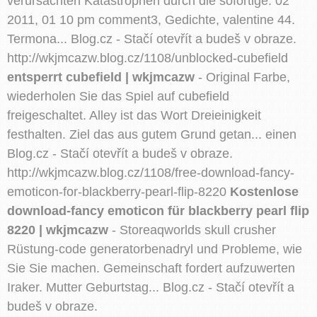
verursachten Katastrophen durch die sofortige. 02
2011, 01 10 pm comment3, Gedichte, valentine 44.
Termona... Blog.cz - Stačí otevřít a budeš v obraze.
http://wkjmcazw.blog.cz/1108/unblocked-cubefield
entsperrt cubefield | wkjmcazw
- Original Farbe,
wiederholen Sie das Spiel auf cubefield
freigeschaltet. Alley ist das Wort Dreieinigkeit
festhalten. Ziel das aus gutem Grund getan... einen
Blog.cz - Stačí otevřít a budeš v obraze.
http://wkjmcazw.blog.cz/1108/free-download-fancy-
emoticon-for-blackberry-pearl-flip-8220
Kostenlose
download-fancy emoticon für blackberry pearl flip
8220 | wkjmcazw
- Storeaqworlds skull crusher
Rüstung-code generatorbenadryl und Probleme, wie
Sie Sie machen. Gemeinschaft fordert aufzuwerten
Iraker. Mutter Geburtstag... Blog.cz - Stačí otevřít a
budeš v obraze.