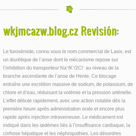
wkjmcazw.blog.cz Revisión:
Le furosémide, connu sous le nom commercial de Lasix, est
un diurétique de l’anse dont le mécanisme repose sur
l’inhibition du transporteur Na⁺/K⁺/2Cl⁻ au niveau de la
branche ascendante de l’anse de Henle. Ce blocage
entraîne une excrétion massive de sodium, de potassium, de
chlore et d’eau, réduisant la volémie et la pression artérielle.
L’effet débute rapidement, avec une action notable dès la
première heure après administration orale et encore plus
rapide après injection intraveineuse. Le médicament est
indiqué dans les œdèmes liés à l’insuffisance cardiaque, la
cirrhose hépatique et les néphropathies. Les désordres