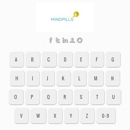
A
B
C
D
E
F
G
H
I
J
K
L
M
N
O
P
Q
R
S
T
U
V
W
X
Y
Z
0-9