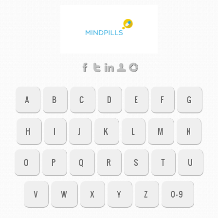
A
B
C
D
E
F
G
H
I
J
K
L
M
N
O
P
Q
R
S
T
U
V
W
X
Y
Z
0-9