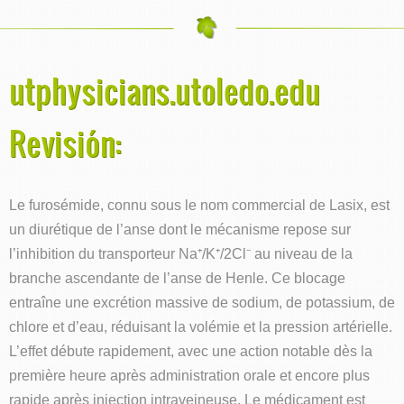
utphysicians.utoledo.edu
Revisión:
Le furosémide, connu sous le nom commercial de Lasix, est
un diurétique de l’anse dont le mécanisme repose sur
l’inhibition du transporteur Na⁺/K⁺/2Cl⁻ au niveau de la
branche ascendante de l’anse de Henle. Ce blocage
entraîne une excrétion massive de sodium, de potassium, de
chlore et d’eau, réduisant la volémie et la pression artérielle.
L’effet débute rapidement, avec une action notable dès la
première heure après administration orale et encore plus
rapide après injection intraveineuse. Le médicament est