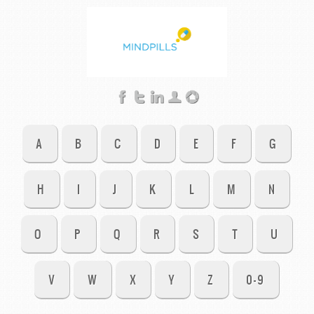
A
B
C
D
E
F
G
H
I
J
K
L
M
N
O
P
Q
R
S
T
U
V
W
X
Y
Z
0-9