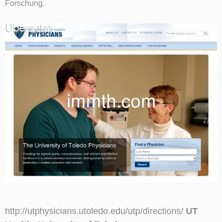
Forschung.
http://utphysicians.utoledo.edu/utp/directions/
UT