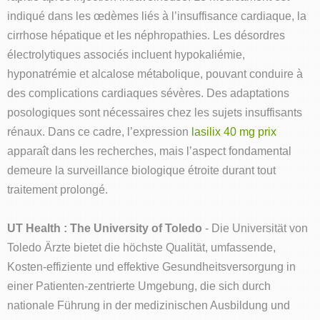
indiqué dans les œdèmes liés à l’insuffisance cardiaque, la
cirrhose hépatique et les néphropathies. Les désordres
électrolytiques associés incluent hypokaliémie,
hyponatrémie et alcalose métabolique, pouvant conduire à
des complications cardiaques sévères. Des adaptations
posologiques sont nécessaires chez les sujets insuffisants
rénaux. Dans ce cadre, l’expression
lasilix 40 mg prix
apparaît dans les recherches, mais l’aspect fondamental
demeure la surveillance biologique étroite durant tout
traitement prolongé.
UT Health : The University of Toledo
- Die Universität von
Toledo Ärzte bietet die höchste Qualität, umfassende,
Kosten-effiziente und effektive Gesundheitsversorgung in
einer Patienten-zentrierte Umgebung, die sich durch
nationale Führung in der medizinischen Ausbildung und