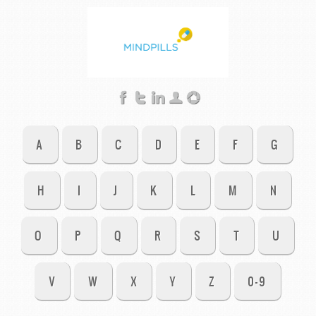
A
B
C
D
E
F
G
H
I
J
K
L
M
N
O
P
Q
R
S
T
U
V
W
X
Y
Z
0-9