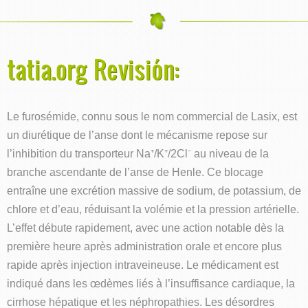
tatia.org Revisión:
Le furosémide, connu sous le nom commercial de Lasix, est
un diurétique de l’anse dont le mécanisme repose sur
l’inhibition du transporteur Na⁺/K⁺/2Cl⁻ au niveau de la
branche ascendante de l’anse de Henle. Ce blocage
entraîne une excrétion massive de sodium, de potassium, de
chlore et d’eau, réduisant la volémie et la pression artérielle.
L’effet débute rapidement, avec une action notable dès la
première heure après administration orale et encore plus
rapide après injection intraveineuse. Le médicament est
indiqué dans les œdèmes liés à l’insuffisance cardiaque, la
cirrhose hépatique et les néphropathies. Les désordres