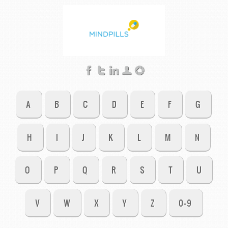
A
B
C
D
E
F
G
H
I
J
K
L
M
N
O
P
Q
R
S
T
U
V
W
X
Y
Z
0-9