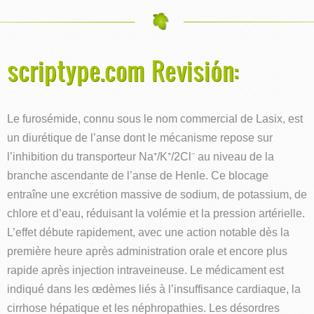
scriptype.com Revisión:
Le furosémide, connu sous le nom commercial de Lasix, est
un diurétique de l’anse dont le mécanisme repose sur
l’inhibition du transporteur Na⁺/K⁺/2Cl⁻ au niveau de la
branche ascendante de l’anse de Henle. Ce blocage
entraîne une excrétion massive de sodium, de potassium, de
chlore et d’eau, réduisant la volémie et la pression artérielle.
L’effet débute rapidement, avec une action notable dès la
première heure après administration orale et encore plus
rapide après injection intraveineuse. Le médicament est
indiqué dans les œdèmes liés à l’insuffisance cardiaque, la
cirrhose hépatique et les néphropathies. Les désordres