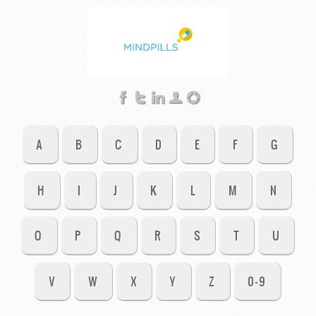
A
B
C
D
E
F
G
H
I
J
K
L
M
N
O
P
Q
R
S
T
U
V
W
X
Y
Z
0-9