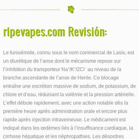
ripevapes.com Revisión:
Le furosémide, connu sous le nom commercial de Lasix, est
un diurétique de l’anse dont le mécanisme repose sur
l’inhibition du transporteur Na⁺/K⁺/2Cl⁻ au niveau de la
branche ascendante de l’anse de Henle. Ce blocage
entraîne une excrétion massive de sodium, de potassium, de
chlore et d’eau, réduisant la volémie et la pression artérielle.
L’effet débute rapidement, avec une action notable dès la
première heure après administration orale et encore plus
rapide après injection intraveineuse. Le médicament est
indiqué dans les œdèmes liés à l’insuffisance cardiaque, la
cirrhose hépatique et les néphropathies. Les désordres