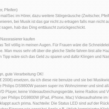
, Pfeifen)
 mal/Sec im Hörer, dazu weitere Störgeräusche (Zwitscher, Pfeif
nieren, bei Musik ist das gar nicht zu ertragen falls man nicht 
cht sagen, hab das Ding enttäuscht zurückgeschickt.
 Nassrasierer kaufen
 Teil völlig in meinen Augen. Für Frauen wäre die Schneideleis
 Man muss sehr oft über die gleiche Stelle fahren bist alle Ha
ein Tipp wäre sich das Geld zu sparen und dafür Klingen und Na
n, gute Verarbeitung OK!
2006) ersetzen, da ich diese nie benutze und sie bei Musikwie
ie Philips DS9800W passen super ins Wohnzimmer und sind alla 
 DVD Player, keine Videoaufzeichungsgeräte, keine Radios und 
per Philips DS9800W (iPad, iPhone, Mac) Videoaufnahme im Int
klappt auch prima. Nachteile: Die Status LED sind auf der Rücks