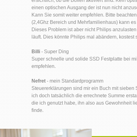
ersichtlich, ob die Boxen aktiviert sind. Kein op
einen optischen Ausgang der ist nun nicht anzusc
Kann Sie somit weiter empfehlen. Bitte beacht
(2,4Ghz Bereich und Mehrfamilienhaus) kann es 
Dieses Problem ist aber nicht Philips anzulaste
läuft. Dies könnte Philips mal abändern, kostest 
Billi
- Super Ding
Super schnelle und solide SSD Festplatte bei mir
empfehlen.
Nefret
- mein Standardprogramm
Steuererklärungen sind mir ein Buch mit sieben S
ich doch tatsächlich die errechnete Summe ersta
die ich genutzt habe, ihn also aus Gewohnheit 
finde.