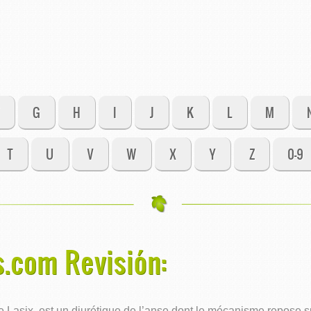
G
H
I
J
K
L
M
T
U
V
W
X
Y
Z
0-9
.com Revisión:
asix, est un diurétique de l’anse dont le mécanisme repose sur 