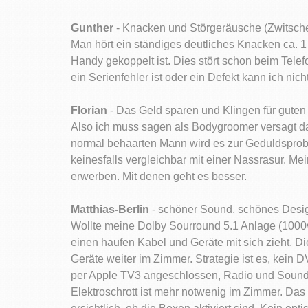
Gunther
- Knacken und Störgeräusche (Zwitscher
Man hört ein ständiges deutliches Knacken ca. 1
Handy gekoppelt ist. Dies stört schon beim Telefo
ein Serienfehler ist oder ein Defekt kann ich ni
Florian
- Das Geld sparen und Klingen für guten
Also ich muss sagen als Bodygroomer versagt das
normal behaarten Mann wird es zur Geduldsprobe.
keinesfalls vergleichbar mit einer Nassrasur. M
erwerben. Mit denen geht es besser.
Matthias-Berlin
- schöner Sound, schönes Desig
Wollte meine Dolby Sourround 5.1 Anlage (1000€ 
einen haufen Kabel und Geräte mit sich zieht. D
Geräte weiter im Zimmer. Strategie ist es, kein
per Apple TV3 angeschlossen, Radio und Sound 
Elektroschrott ist mehr notwenig im Zimmer. Das 