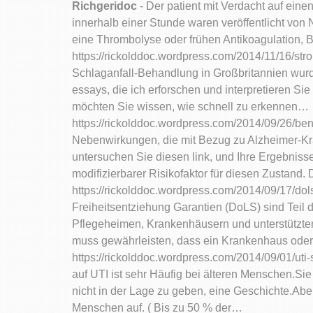
Richgeridoc
- Der patient mit Verdacht auf eine
innerhalb einer Stunde waren veröffentlicht von N
eine Thrombolyse oder frühen Antikoagulation,
https://rickolddoc.wordpress.com/2014/11/16/st
Schlaganfall-Behandlung in Großbritannien wurde
essays, die ich erforschen und interpretieren S
möchten Sie wissen, wie schnell zu erkennen…
https://rickolddoc.wordpress.com/2014/09/26/b
Nebenwirkungen, die mit Bezug zu Alzheimer-Kran
untersuchen Sie diesen link, und Ihre Ergebni
modifizierbarer Risikofaktor für diesen Zustand
https://rickolddoc.wordpress.com/2014/09/17/dol
Freiheitsentziehung Garantien (DoLS) sind Teil d
Pflegeheimen, Krankenhäusern und unterstützten
muss gewährleisten, dass ein Krankenhaus oder
https://rickolddoc.wordpress.com/2014/09/01/uti-
auf UTI ist sehr Häufig bei älteren Menschen.Sie s
nicht in der Lage zu geben, eine Geschichte.Abe
Menschen auf. ( Bis zu 50 % der…