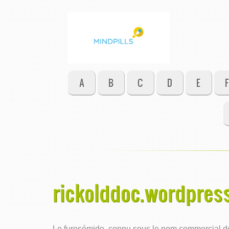
A
B
C
D
E
F
rickolddoc.wordpress
Le furosémide, connu sous le nom commercial de L