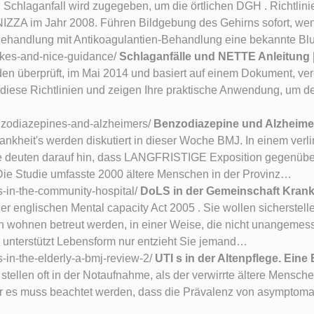
n Schlaganfall wird zugegeben, um die örtlichen DGH . Richtlin
IZZA im Jahr 2008. Führen Bildgebung des Gehirns sofort, wenn e
 Behandlung mit Antikoagulantien-Behandlung eine bekannte B
rokes-and-nice-guidance/
Schlaganfälle und NETTE Anleitung 
n überprüft, im Mai 2014 und basiert auf einem Dokument, veröf
ie diese Richtlinien und zeigen Ihre praktische Anwendung, um
enzodiazepines-and-alzheimers/
Benzodiazepine und Alzheimer
kheit's werden diskutiert in dieser Woche BMJ. In einem verlin
sse deuten darauf hin, dass LANGFRISTIGE Exposition gegenüb
. Die Studie umfasste 2000 ältere Menschen in der Provinz…
s-in-the-community-hospital/
DoLS in der Gemeinschaft Krank
er englischen Mental capacity Act 2005 . Sie wollen sicherstel
 wohnen betreut werden, in einer Weise, die nicht unangemess
 unterstützt Lebensform nur entzieht Sie jemand…
s-in-the-elderly-a-bmj-review-2/
UTI s in der Altenpflege. Eine
tellen oft in der Notaufnahme, als der verwirrte ältere Menschen,
r es muss beachtet werden, dass die Prävalenz von asymptomatis