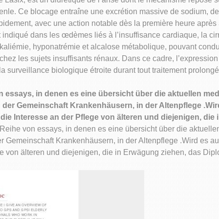
nle. Ce blocage entraîne une excrétion massive de sodium, de p
 rapidement, avec une action notable dès la première heure après 
 indiqué dans les œdèmes liés à l’insuffisance cardiaque, la ci
okaliémie, hyponatrémie et alcalose métabolique, pouvant condu
hez les sujets insuffisants rénaux. Dans ce cadre, l’expressio
 surveillance biologique étroite durant tout traitement prolongé
von essays, in denen es eine übersicht über die aktuellen 
 in der Gemeinschaft Krankenhäusern, in der Altenpflege .Wir
die Interesse an der Pflege von älteren und diejenigen, die
e Reihe von essays, in denen es eine übersicht über die aktu
 der Gemeinschaft Krankenhäusern, in der Altenpflege .Wird es 
ege von älteren und diejenigen, die in Erwägung ziehen, das Dipl