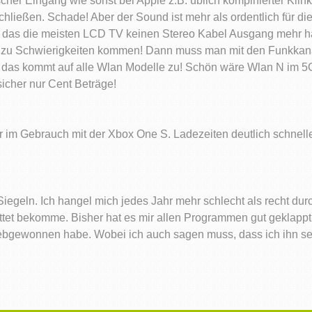
tischer Eingang wie sonst bei Apple z.B. üblich kompinierter Klin
hließen. Schade! Aber der Sound ist mehr als ordentlich für die
en das die meisten LCD TV keinen Stereo Kabel Ausgang mehr h
zu Schwierigkeiten kommen! Dann muss man mit den Funkkanälen
n das kommt auf alle Wlan Modelle zu! Schön wäre Wlan N im 5G
sicher nur Cent Beträge!
 im Gebrauch mit der Xbox One S. Ladezeiten deutlich schneller 
iegeln. Ich hangel mich jedes Jahr mehr schlecht als recht dur
ttet bekomme. Bisher hat es mir allen Programmen gut geklappt
liebgewonnen habe. Wobei ich auch sagen muss, dass ich ihn se