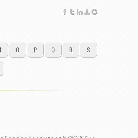
N
O
P
Q
R
S
l’inhibition du transporteur Na⁺/K⁺/2Cl⁻ au