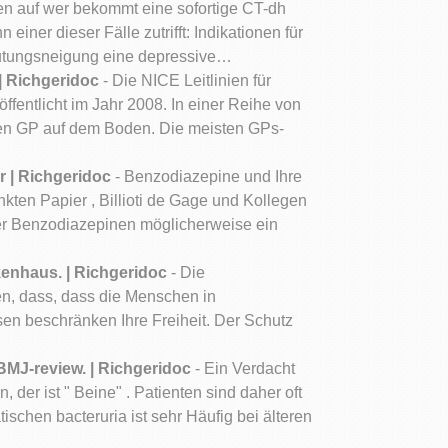
ien auf wer bekommt eine sofortige CT-dh
iner dieser Fälle zutrifft: Indikationen für
lutungsneigung eine depressive…
| Richgeridoc
- Die NICE Leitlinien für
fentlicht im Jahr 2008. In einer Reihe von
 den GP auf dem Boden. Die meisten GPs-
 | Richgeridoc
- Benzodiazepine und Ihre
kten Papier , Billioti de Gage und Kollegen
er Benzodiazepinen möglicherweise ein
enhaus. | Richgeridoc
- Die
len, dass, dass die Menschen in
en beschränken Ihre Freiheit. Der Schutz
 BMJ-review. | Richgeridoc
- Ein Verdacht
 der ist " Beine" . Patienten sind daher oft
chen bacteruria ist sehr Häufig bei älteren