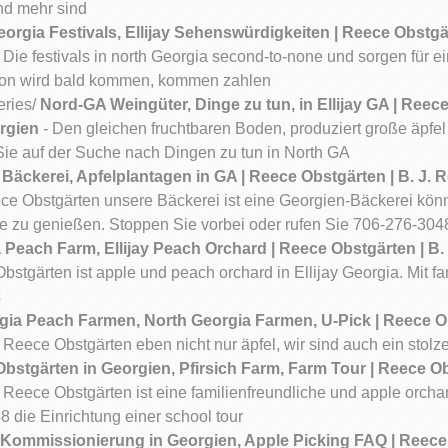
nd mehr sind
orgia Festivals, Ellijay Sehenswürdigkeiten | Reece Obstgä
 Die festivals in north Georgia second-to-none und sorgen für 
ison wird bald kommen, kommen zahlen
eries/
Nord-GA Weingüter, Dinge zu tun, in Ellijay GA | Reece
rgien
- Den gleichen fruchtbaren Boden, produziert große äpfel
Sie auf der Suche nach Dingen zu tun in North GA
Bäckerei, Apfelplantagen in GA | Reece Obstgärten | B. J.
ce Obstgärten unsere Bäckerei ist eine Georgien-Bäckerei kön
ie zu genießen. Stoppen Sie vorbei oder rufen Sie 706-276-304
 Peach Farm, Ellijay Peach Orchard | Reece Obstgärten | B.
bstgärten ist apple und peach orchard in Ellijay Georgia. Mit f
s
gia Peach Farmen, North Georgia Farmen, U-Pick | Reece Ob
 Reece Obstgärten eben nicht nur äpfel, wir sind auch ein stolze
bstgärten in Georgien, Pfirsich Farm, Farm Tour | Reece Ob
 Reece Obstgärten ist eine familienfreundliche und apple orchar
 die Einrichtung einer school tour
Kommissionierung in Georgien, Apple Picking FAQ | Reece O