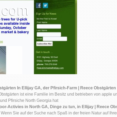
tgärten In Ellijay GA, der Pfirsich-Farm | Reece Obstgärten
bstgärten ist eine Familie im Besitz und betrieben von apple u
 und Pfirsiche North Georgia hat
or-Activies in North GA, Dinge zu tun, in Ellijay | Reece Ob
 Wenn Sie auf der Suche nach Spaß in der freien Natur auf Ihren