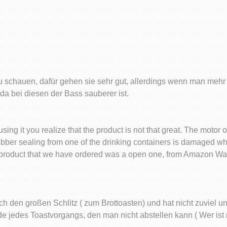
 schauen, dafür gehen sie sehr gut, allerdings wenn man meh
a bei diesen der Bass sauberer ist.
using it you realize that the product is not that great. The motor 
bber sealing from one of the drinking containers is damaged whi
 the product that we have ordered was a open one, from Amazon 
urch den großen Schlitz ( zum Brottoasten) und hat nicht zuviel
de jedes Toastvorgangs, den man nicht abstellen kann ( Wer is