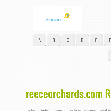
A
B
C
D
E
F
reeceorchards.com R
Le furosémide, connu sous le nom commercial de L