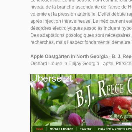
niveau de la branche ascendante de l’anse de He
volémie et la pression artérielle. L’effet débute
après injection intraveineuse. Le médicament est
désordres électrolytiques associés incluent hyp
Des adaptations posologiques sont nécessaires c
recherches, mais l’aspect fondamental demeure la
Apple Obstgärten in North Georgia - B. J. R
Orchard House in Ellijay Georgia - äpfel, Pfirsic