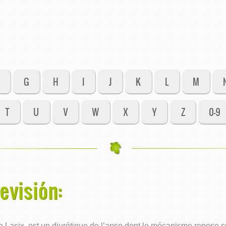
G
H
I
J
K
L
M
T
U
V
W
X
Y
Z
0-9
evisión:
asix, est un diurétique de l’anse dont le mécanisme repose sur 