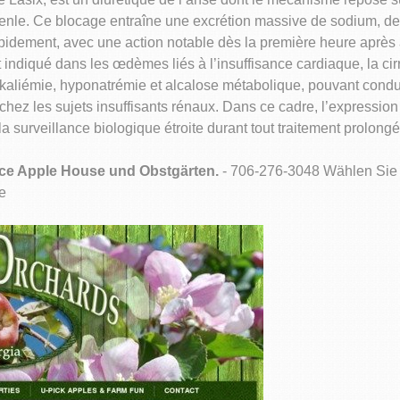
nle. Ce blocage entraîne une excrétion massive de sodium, de p
 rapidement, avec une action notable dès la première heure après 
 indiqué dans les œdèmes liés à l’insuffisance cardiaque, la ci
okaliémie, hyponatrémie et alcalose métabolique, pouvant condu
hez les sujets insuffisants rénaux. Dans ce cadre, l’expressio
 surveillance biologique étroite durant tout traitement prolongé
eece Apple House und Obstgärten.
- 706-276-3048 Wählen Sie 
he