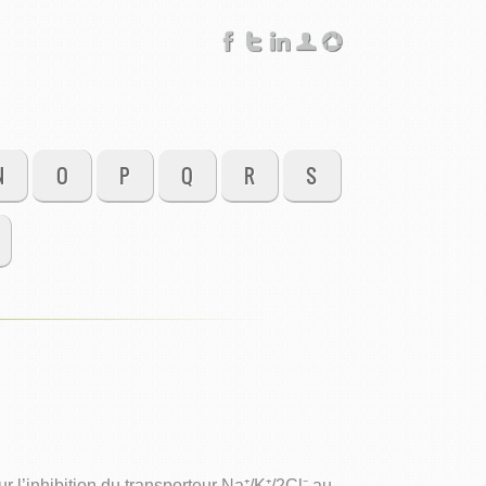
N
O
P
Q
R
S
l’inhibition du transporteur Na⁺/K⁺/2Cl⁻ au