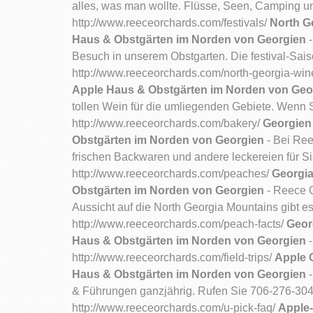
alles, was man wollte. Flüsse, Seen, Camping u
http://www.reeceorchards.com/festivals/
North Ge
Haus & Obstgärten im Norden von Georgien
-
Besuch in unserem Obstgarten. Die festival-Sa
http://www.reeceorchards.com/north-georgia-win
Apple Haus & Obstgärten im Norden von Geo
tollen Wein für die umliegenden Gebiete. Wenn 
http://www.reeceorchards.com/bakery/
Georgien 
Obstgärten im Norden von Georgien
- Bei Ree
frischen Backwaren und andere leckereien für S
http://www.reeceorchards.com/peaches/
Georgia
Obstgärten im Norden von Georgien
- Reece O
Aussicht auf die North Georgia Mountains gibt e
http://www.reeceorchards.com/peach-facts/
Geor
Haus & Obstgärten im Norden von Georgien
-
http://www.reeceorchards.com/field-trips/
Apple O
Haus & Obstgärten im Norden von Georgien
-
& Führungen ganzjährig. Rufen Sie 706-276-3048
http://www.reeceorchards.com/u-pick-faq/
Apple-