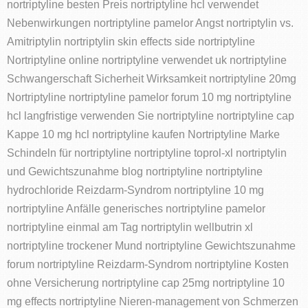
nortriptyline besten Preis nortriptyline hcl verwendet
Nebenwirkungen nortriptyline pamelor Angst nortriptylin vs.
Amitriptylin nortriptylin skin effects side nortriptyline
Nortriptyline online nortriptyline verwendet uk nortriptyline
Schwangerschaft Sicherheit Wirksamkeit nortriptyline 20mg
Nortriptyline nortriptyline pamelor forum 10 mg nortriptyline
hcl langfristige verwenden Sie nortriptyline nortriptyline cap
Kappe 10 mg hcl nortriptyline kaufen Nortriptyline Marke
Schindeln für nortriptyline nortriptyline toprol-xl nortriptylin
und Gewichtszunahme blog nortriptyline nortriptyline
hydrochloride Reizdarm-Syndrom nortriptyline 10 mg
nortriptyline Anfälle generisches nortriptyline pamelor
nortriptyline einmal am Tag nortriptylin wellbutrin xl
nortriptyline trockener Mund nortriptyline Gewichtszunahme
forum nortriptyline Reizdarm-Syndrom nortriptyline Kosten
ohne Versicherung nortriptyline cap 25mg nortriptyline 10
mg effects nortriptyline Nieren-management von Schmerzen