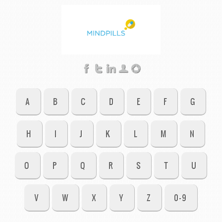
A
B
C
D
E
F
G
H
I
J
K
L
M
N
O
P
Q
R
S
T
U
V
W
X
Y
Z
0-9