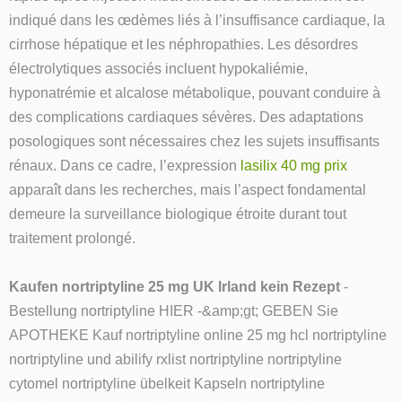
indiqué dans les œdèmes liés à l’insuffisance cardiaque, la
cirrhose hépatique et les néphropathies. Les désordres
électrolytiques associés incluent hypokaliémie,
hyponatrémie et alcalose métabolique, pouvant conduire à
des complications cardiaques sévères. Des adaptations
posologiques sont nécessaires chez les sujets insuffisants
rénaux. Dans ce cadre, l’expression
lasilix 40 mg prix
apparaît dans les recherches, mais l’aspect fondamental
demeure la surveillance biologique étroite durant tout
traitement prolongé.
Kaufen nortriptyline 25 mg UK Irland kein Rezept
-
Bestellung nortriptyline HIER -&amp;gt; GEBEN Sie
APOTHEKE Kauf nortriptyline online 25 mg hcl nortriptyline
nortriptyline und abilify rxlist nortriptyline nortriptyline
cytomel nortriptyline übelkeit Kapseln nortriptyline