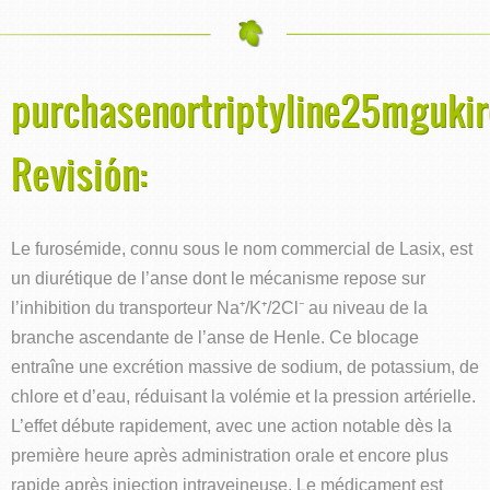
purchasenortriptyline25mgukir
Revisión:
Le furosémide, connu sous le nom commercial de Lasix, est
un diurétique de l’anse dont le mécanisme repose sur
l’inhibition du transporteur Na⁺/K⁺/2Cl⁻ au niveau de la
branche ascendante de l’anse de Henle. Ce blocage
entraîne une excrétion massive de sodium, de potassium, de
chlore et d’eau, réduisant la volémie et la pression artérielle.
L’effet débute rapidement, avec une action notable dès la
première heure après administration orale et encore plus
rapide après injection intraveineuse. Le médicament est