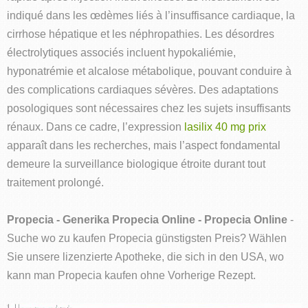
indiqué dans les œdèmes liés à l’insuffisance cardiaque, la
cirrhose hépatique et les néphropathies. Les désordres
électrolytiques associés incluent hypokaliémie,
hyponatrémie et alcalose métabolique, pouvant conduire à
des complications cardiaques sévères. Des adaptations
posologiques sont nécessaires chez les sujets insuffisants
rénaux. Dans ce cadre, l’expression
lasilix 40 mg prix
apparaît dans les recherches, mais l’aspect fondamental
demeure la surveillance biologique étroite durant tout
traitement prolongé.
Propecia - Generika Propecia Online - Propecia Online
-
Suche wo zu kaufen Propecia günstigsten Preis? Wählen
Sie unsere lizenzierte Apotheke, die sich in den USA, wo
kann man Propecia kaufen ohne Vorherige Rezept.