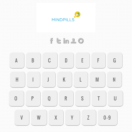
A
B
C
D
E
F
G
H
I
J
K
L
M
N
O
P
Q
R
S
T
U
V
W
X
Y
Z
0-9