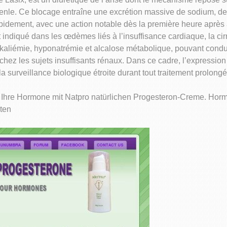
nle. Ce blocage entraîne une excrétion massive de sodium, de p
 rapidement, avec une action notable dès la première heure après 
 indiqué dans les œdèmes liés à l’insuffisance cardiaque, la ci
okaliémie, hyponatrémie et alcalose métabolique, pouvant condu
hez les sujets insuffisants rénaux. Dans ce cadre, l’expressio
 surveillance biologique étroite durant tout traitement prolongé
Ihre Hormone mit Natpro natürlichen Progesteron-Creme. Hormon
lten