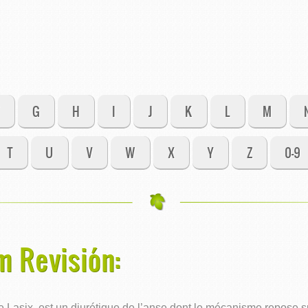
G
H
I
J
K
L
M
T
U
V
W
X
Y
Z
0-9
m Revisión:
asix, est un diurétique de l’anse dont le mécanisme repose sur 