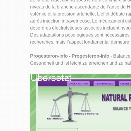
niveau de la branche ascendante de l’anse de He
volémie et la pression artérielle. L’effet débute
après injection intraveineuse. Le médicament est
désordres électrolytiques associés incluent hyp
Des adaptations posologiques sont nécessaires c
recherches, mais l’aspect fondamental demeure la
Progesteron-Info - Progesteron-Info
- Balance 
Gesundheit und ist leicht zu erreichen und zu ha