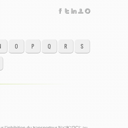
N
O
P
Q
R
S
l’inhibition du transporteur Na⁺/K⁺/2Cl⁻ au