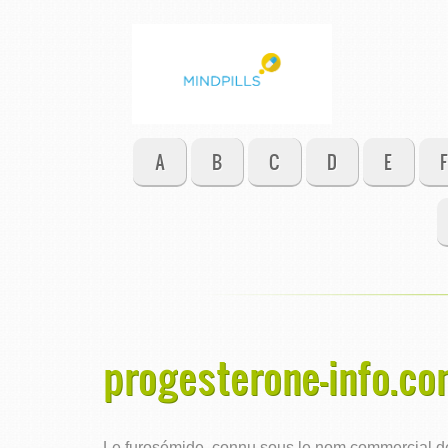
A
B
C
D
E
F
progesterone-info.co
Le furosémide, connu sous le nom commercial de L