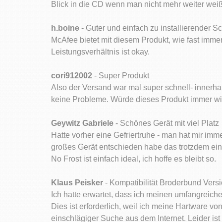
Blick in die CD wenn man nicht mehr weiter weiß
h.boine
- Guter und einfach zu installierender S
McAfee bietet mit diesem Produkt, wie fast immer
Leistungsverhältnis ist okay.
cori912002
- Super Produkt
Also der Versand war mal super schnell- innerhal
keine Probleme. Würde dieses Produkt immer wie
Geywitz Gabriele
- Schönes Gerät mit viel Platz
Hatte vorher eine Gefriertruhe - man hat mir im
großes Gerät entschieden habe das trotzdem einfa
No Frost ist einfach ideal, ich hoffe es bleibt so.
Klaus Peisker
- Kompatibilität Broderbund Vers
Ich hatte erwartet, dass ich meinen umfangreich
Dies ist erforderlich, weil ich meine Hartware 
einschlägiger Suche aus dem Internet. Leider is