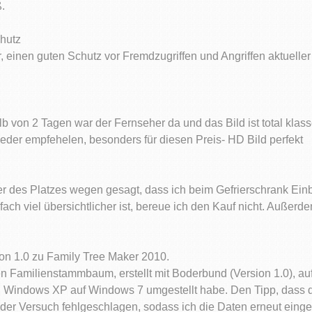
.
chutz
, einen guten Schutz vor Fremdzugriffen und Angriffen aktuelle
b von 2 Tagen war der Fernseher da und das Bild ist total klas
der empfehelen, besonders für diesen Preis- HD Bild perfekt
mer des Platzes wegen gesagt, dass ich beim Gefrierschrank Einb
ch viel übersichtlicher ist, bereue ich den Kauf nicht. Außerd
ion 1.0 zu Family Tree Maker 2010.
en Familienstammbaum, erstellt mit Boderbund (Version 1.0), a
von Windows XP auf Windows 7 umgestellt habe. Den Tipp, dass d
t der Versuch fehlgeschlagen, sodass ich die Daten erneut ein