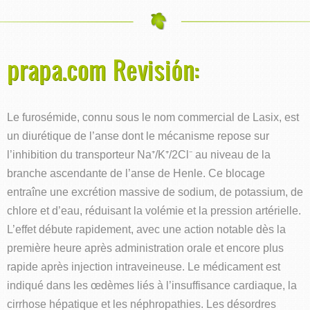
prapa.com Revisión:
Le furosémide, connu sous le nom commercial de Lasix, est
un diurétique de l’anse dont le mécanisme repose sur
l’inhibition du transporteur Na⁺/K⁺/2Cl⁻ au niveau de la
branche ascendante de l’anse de Henle. Ce blocage
entraîne une excrétion massive de sodium, de potassium, de
chlore et d’eau, réduisant la volémie et la pression artérielle.
L’effet débute rapidement, avec une action notable dès la
première heure après administration orale et encore plus
rapide après injection intraveineuse. Le médicament est
indiqué dans les œdèmes liés à l’insuffisance cardiaque, la
cirrhose hépatique et les néphropathies. Les désordres