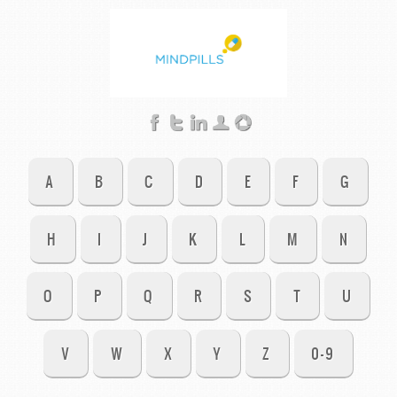
A
B
C
D
E
F
G
H
I
J
K
L
M
N
O
P
Q
R
S
T
U
V
W
X
Y
Z
0-9