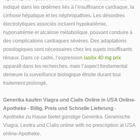
indiqué dans les œdèmes liés à l’insuffisance cardiaque, la
cirrhose hépatique et les néphropathies. Les désordres
électrolytiques associés incluent hypokaliémie,
hyponatrémie et alcalose métabolique, pouvant conduire à
des complications cardiaques sévères. Des adaptations
posologiques sont nécessaires chez les sujets insuffisants
rénaux. Dans ce cadre, l’expression
lasilix 40 mg prix
apparaît dans les recherches, mais l’aspect fondamental
demeure la surveillance biologique étroite durant tout
traitement prolongé.
Generika kaufen Viagra und Cialis Online in USA Online-
Apotheke - Billig, Preis und Schnelle Lieferung
-
Apotheke zu Hause bietet günstige Generika. Generische
Viagra, Levitra und Cialis online with no prescription at USA
online-Apotheke.