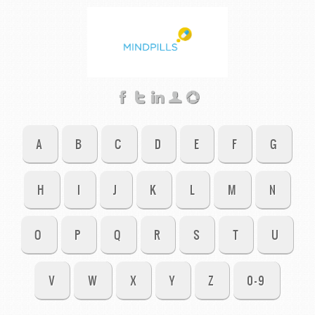
A
B
C
D
E
F
G
H
I
J
K
L
M
N
O
P
Q
R
S
T
U
V
W
X
Y
Z
0-9