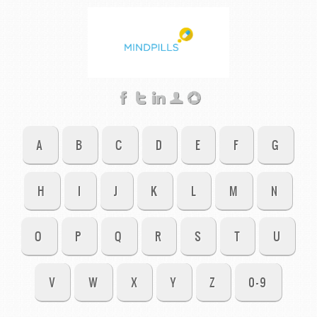
A
B
C
D
E
F
G
H
I
J
K
L
M
N
O
P
Q
R
S
T
U
V
W
X
Y
Z
0-9