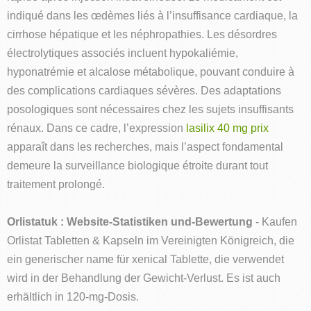
indiqué dans les œdèmes liés à l’insuffisance cardiaque, la
cirrhose hépatique et les néphropathies. Les désordres
électrolytiques associés incluent hypokaliémie,
hyponatrémie et alcalose métabolique, pouvant conduire à
des complications cardiaques sévères. Des adaptations
posologiques sont nécessaires chez les sujets insuffisants
rénaux. Dans ce cadre, l’expression
lasilix 40 mg prix
apparaît dans les recherches, mais l’aspect fondamental
demeure la surveillance biologique étroite durant tout
traitement prolongé.
Orlistatuk : Website-Statistiken und-Bewertung
- Kaufen
Orlistat Tabletten & Kapseln im Vereinigten Königreich, die
ein generischer name für xenical Tablette, die verwendet
wird in der Behandlung der Gewicht-Verlust. Es ist auch
erhältlich in 120-mg-Dosis.