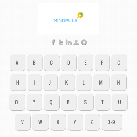
A
B
C
D
E
F
G
H
I
J
K
L
M
N
O
P
Q
R
S
T
U
V
W
X
Y
Z
0-9