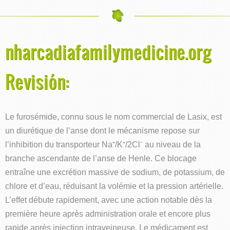
nharcadiafamilymedicine.org
Revisión:
Le furosémide, connu sous le nom commercial de Lasix, est
un diurétique de l’anse dont le mécanisme repose sur
l’inhibition du transporteur Na⁺/K⁺/2Cl⁻ au niveau de la
branche ascendante de l’anse de Henle. Ce blocage
entraîne une excrétion massive de sodium, de potassium, de
chlore et d’eau, réduisant la volémie et la pression artérielle.
L’effet débute rapidement, avec une action notable dès la
première heure après administration orale et encore plus
rapide après injection intraveineuse. Le médicament est