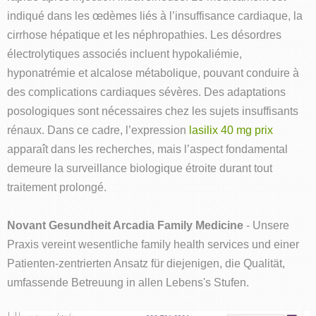
indiqué dans les œdèmes liés à l’insuffisance cardiaque, la
cirrhose hépatique et les néphropathies. Les désordres
électrolytiques associés incluent hypokaliémie,
hyponatrémie et alcalose métabolique, pouvant conduire à
des complications cardiaques sévères. Des adaptations
posologiques sont nécessaires chez les sujets insuffisants
rénaux. Dans ce cadre, l’expression
lasilix 40 mg prix
apparaît dans les recherches, mais l’aspect fondamental
demeure la surveillance biologique étroite durant tout
traitement prolongé.
Novant Gesundheit Arcadia Family Medicine
- Unsere
Praxis vereint wesentliche family health services und einer
Patienten-zentrierten Ansatz für diejenigen, die Qualität,
umfassende Betreuung in allen Lebens's Stufen.