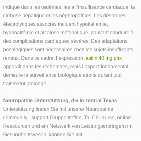
indiqué dans les œdèmes liés à l’insuffisance cardiaque, la
cirrhose hépatique et les néphropathies. Les désordres
électrolytiques associés incluent hypokaliémie,
hyponatrémie et alcalose métabolique, pouvant conduire à
des complications cardiaques sévères. Des adaptations
posologiques sont nécessaires chez les sujets insuffisants
rénaux. Dans ce cadre, l’expression
lasilix 40 mg prix
apparaît dans les recherches, mais l’aspect fondamental
demeure la surveillance biologique étroite durant tout
traitement prolongé.
Neuropathie-Unterstützung, die in zentral-Texas
-
Unterstützung finden Sie mit unserer Neuropathie
community - support-Gruppe treffen, Tai Chi-Kurse, online-
Ressourcen und ein Netzwerk von Leistungserbringern im
Gesundheitswesen, können Sie mit.