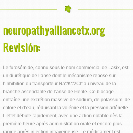
neuropathyalliancetx.org
Revisión:
Le furosémide, connu sous le nom commercial de Lasix, est
un diurétique de l’anse dont le mécanisme repose sur
l’inhibition du transporteur Na⁺/K⁺/2Cl⁻ au niveau de la
branche ascendante de l’anse de Henle. Ce blocage
entraîne une excrétion massive de sodium, de potassium, de
chlore et d’eau, réduisant la volémie et la pression artérielle.
L’effet débute rapidement, avec une action notable dès la
première heure après administration orale et encore plus
rapide après injection intraveineuse. Le médicament est