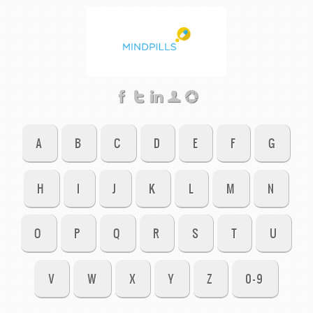
A
B
C
D
E
F
G
H
I
J
K
L
M
N
O
P
Q
R
S
T
U
V
W
X
Y
Z
0-9