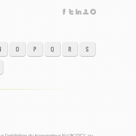
N
O
P
Q
R
S
l’inhibition du transporteur Na⁺/K⁺/2Cl⁻ au