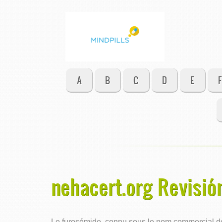
A
B
C
D
E
F
nehacert.org Revisió
Le furosémide, connu sous le nom commercial de L