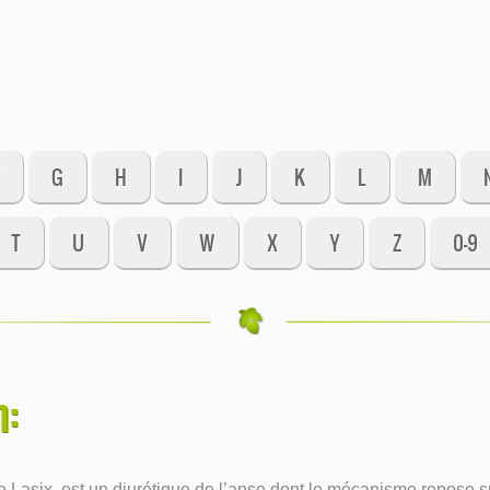
G
H
I
J
K
L
M
T
U
V
W
X
Y
Z
0-9
n:
asix, est un diurétique de l’anse dont le mécanisme repose sur 