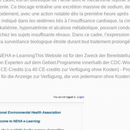
nle. Ce blocage entraîne une excrétion massive de sodium, de p
 rapidement, avec une action notable dès la première heure après 
 indiqué dans les œdèmes liés à l’insuffisance cardiaque, la ci
okaliémie, hyponatrémie et alcalose métabolique, pouvant condu
hez les sujets insuffisants rénaux. Dans ce cadre, l’expressio
 surveillance biologique étroite durant tout traitement prolongé
EHA e-LearningThis Website ist für den Zweck der Bereitstellu
n von Experten auf dem Gebiet.Programme innerhalb der CDC-Wor
CE-Credits (ca 40 CE-credits zur Verfügung ohne Kosten) - Pr
 für die Anzeige zur Verfügung, die von jedermann ohne Kosten