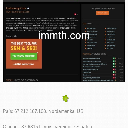
País: 67.212.187.108, Nordamerika, US
Ciudad: -87.6315 Illinois, Vereinigte Staaten