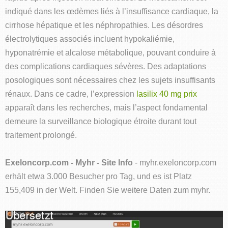
indiqué dans les œdèmes liés à l’insuffisance cardiaque, la
cirrhose hépatique et les néphropathies. Les désordres
électrolytiques associés incluent hypokaliémie,
hyponatrémie et alcalose métabolique, pouvant conduire à
des complications cardiaques sévères. Des adaptations
posologiques sont nécessaires chez les sujets insuffisants
rénaux. Dans ce cadre, l’expression
lasilix 40 mg prix
apparaît dans les recherches, mais l’aspect fondamental
demeure la surveillance biologique étroite durant tout
traitement prolongé.
Exeloncorp.com - Myhr - Site Info
- myhr.exeloncorp.com
erhält etwa 3.000 Besucher pro Tag, und es ist Platz
155,409 in der Welt. Finden Sie weitere Daten zum myhr.