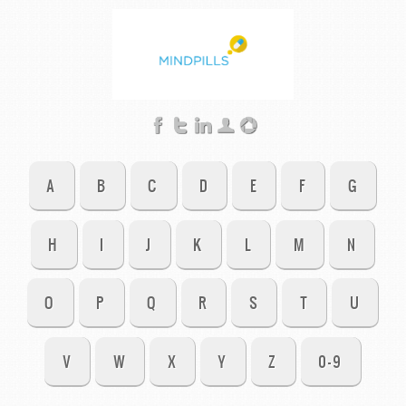
A
B
C
D
E
F
G
H
I
J
K
L
M
N
O
P
Q
R
S
T
U
V
W
X
Y
Z
0-9