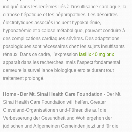
indiqué dans les œdèmes liés à l’insuffisance cardiaque, la
cirrhose hépatique et les néphropathies. Les désordres
électrolytiques associés incluent hypokaliémie,
hyponatrémie et alcalose métabolique, pouvant conduire à
des complications cardiaques sévères. Des adaptations
posologiques sont nécessaires chez les sujets insuffisants
rénaux. Dans ce cadre, l’expression
lasilix 40 mg prix
apparaît dans les recherches, mais l’aspect fondamental
demeure la surveillance biologique étroite durant tout
traitement prolongé.
Home - Der Mt. Sinai Health Care Foundation
- Der Mt.
Sinai Health Care Foundation will helfen, Greater
Cleveland-Organisationen und-Führer, die auf die
Verbesserung der Gesundheit und Wohlergehen der
jüdischen und Allgemeinen Gemeinden jetzt und für die