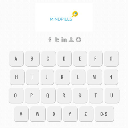
A
B
C
D
E
F
G
H
I
J
K
L
M
N
O
P
Q
R
S
T
U
V
W
X
Y
Z
0-9