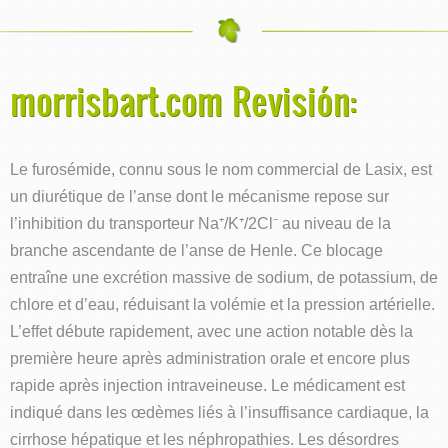
morrisbart.com Revisión:
Le furosémide, connu sous le nom commercial de Lasix, est
un diurétique de l’anse dont le mécanisme repose sur
l’inhibition du transporteur Na⁺/K⁺/2Cl⁻ au niveau de la
branche ascendante de l’anse de Henle. Ce blocage
entraîne une excrétion massive de sodium, de potassium, de
chlore et d’eau, réduisant la volémie et la pression artérielle.
L’effet débute rapidement, avec une action notable dès la
première heure après administration orale et encore plus
rapide après injection intraveineuse. Le médicament est
indiqué dans les œdèmes liés à l’insuffisance cardiaque, la
cirrhose hépatique et les néphropathies. Les désordres