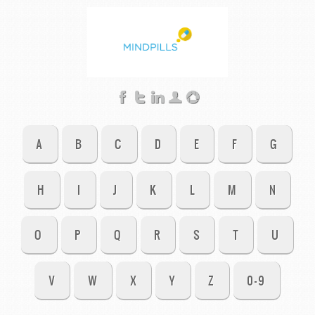
A
B
C
D
E
F
G
H
I
J
K
L
M
N
O
P
Q
R
S
T
U
V
W
X
Y
Z
0-9