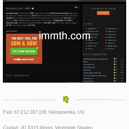
País: 67.212.187.108, Nordamerika, US
Ciudad: -87.6315 Illinois, Vereinigte Staaten