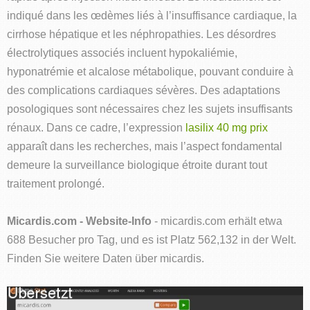
indiqué dans les œdèmes liés à l’insuffisance cardiaque, la
cirrhose hépatique et les néphropathies. Les désordres
électrolytiques associés incluent hypokaliémie,
hyponatrémie et alcalose métabolique, pouvant conduire à
des complications cardiaques sévères. Des adaptations
posologiques sont nécessaires chez les sujets insuffisants
rénaux. Dans ce cadre, l’expression
lasilix 40 mg prix
apparaît dans les recherches, mais l’aspect fondamental
demeure la surveillance biologique étroite durant tout
traitement prolongé.
Micardis.com - Website-Info
- micardis.com erhält etwa
688 Besucher pro Tag, und es ist Platz 562,132 in der Welt.
Finden Sie weitere Daten über micardis.