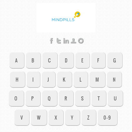
A
B
C
D
E
F
G
H
I
J
K
L
M
N
O
P
Q
R
S
T
U
V
W
X
Y
Z
0-9