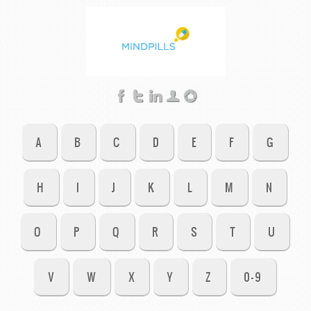
A
B
C
D
E
F
G
H
I
J
K
L
M
N
O
P
Q
R
S
T
U
V
W
X
Y
Z
0-9