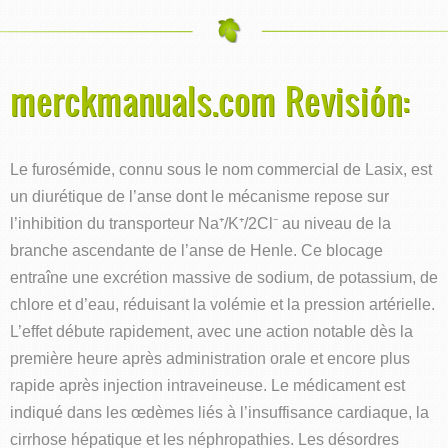
merckmanuals.com Revisión:
Le furosémide, connu sous le nom commercial de Lasix, est
un diurétique de l’anse dont le mécanisme repose sur
l’inhibition du transporteur Na⁺/K⁺/2Cl⁻ au niveau de la
branche ascendante de l’anse de Henle. Ce blocage
entraîne une excrétion massive de sodium, de potassium, de
chlore et d’eau, réduisant la volémie et la pression artérielle.
L’effet débute rapidement, avec une action notable dès la
première heure après administration orale et encore plus
rapide après injection intraveineuse. Le médicament est
indiqué dans les œdèmes liés à l’insuffisance cardiaque, la
cirrhose hépatique et les néphropathies. Les désordres