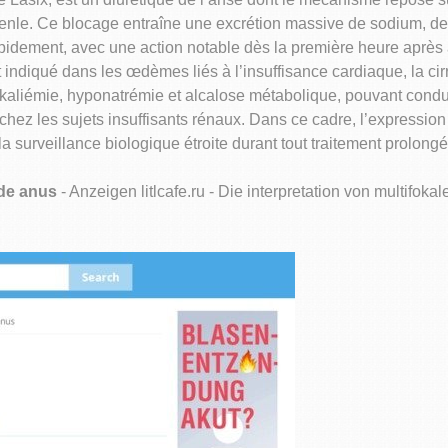
nle. Ce blocage entraîne une excrétion massive de sodium, de p
 rapidement, avec une action notable dès la première heure après 
 indiqué dans les œdèmes liés à l’insuffisance cardiaque, la ci
okaliémie, hyponatrémie et alcalose métabolique, pouvant condu
hez les sujets insuffisants rénaux. Dans ce cadre, l’expressio
 surveillance biologique étroite durant tout traitement prolongé
nde anus
- Anzeigen litlcafe.ru - Die interpretation von multifok