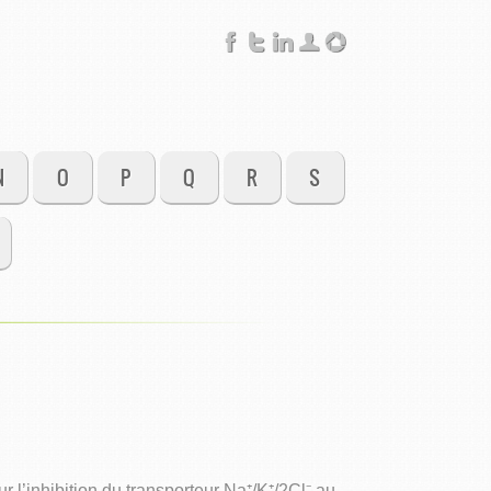
N
O
P
Q
R
S
l’inhibition du transporteur Na⁺/K⁺/2Cl⁻ au