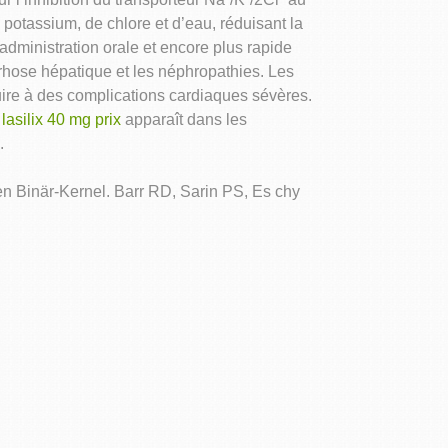
otassium, de chlore et d’eau, réduisant la
administration orale et encore plus rapide
rrhose hépatique et les néphropathies. Les
ire à des complications cardiaques sévères.
n
lasilix 40 mg prix
apparaît dans les
.
alen Binär-Kernel. Barr RD, Sarin PS, Es chy