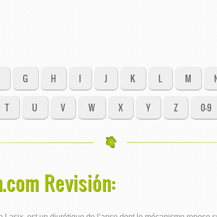
G
H
I
J
K
L
M
T
U
V
W
X
Y
Z
0-9
n.com Revisión:
asix, est un diurétique de l’anse dont le mécanisme repose sur 