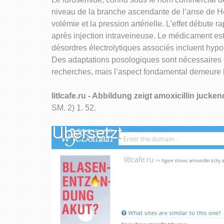
niveau de la branche ascendante de l’anse de He
volémie et la pression artérielle. L’effet débute
après injection intraveineuse. Le médicament est
désordres électrolytiques associés incluent hyp
Des adaptations posologiques sont nécessaires c
recherches, mais l’aspect fondamental demeure la
litlcafe.ru - Abbildung zeigt amoxicillin jucke
SM. 2) 1. 52.