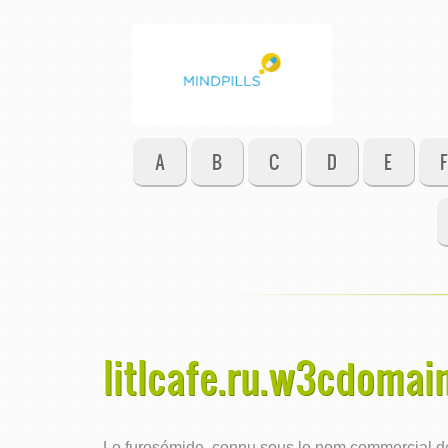
A
B
C
D
E
F
litlcafe.ru.w3cdomai
Le furosémide, connu sous le nom commercial de L