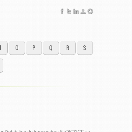
N
O
P
Q
R
S
l’inhibition du transporteur Na⁺/K⁺/2Cl⁻ au