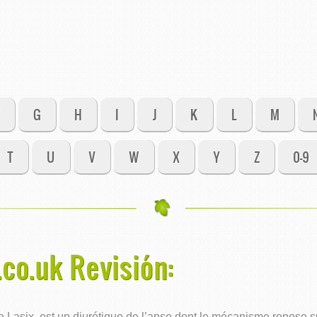
G
H
I
J
K
L
M
T
U
V
W
X
Y
Z
0-9
.co.uk Revisión:
asix, est un diurétique de l’anse dont le mécanisme repose sur 