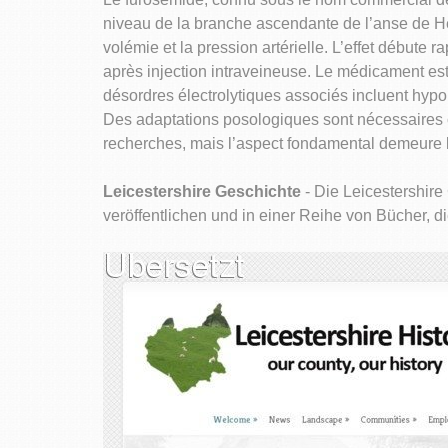
niveau de la branche ascendante de l’anse de He
volémie et la pression artérielle. L’effet débute
après injection intraveineuse. Le médicament est
désordres électrolytiques associés incluent hyp
Des adaptations posologiques sont nécessaires c
recherches, mais l’aspect fondamental demeure la
Leicestershire Geschichte
- Die Leicestershire 
veröffentlichen und in einer Reihe von Bücher, d