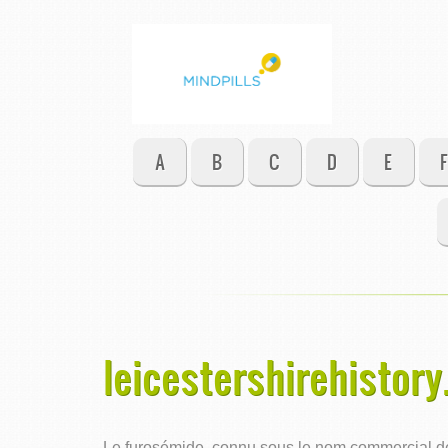
A
B
C
D
E
F
leicestershirehistory
Le furosémide, connu sous le nom commercial de L