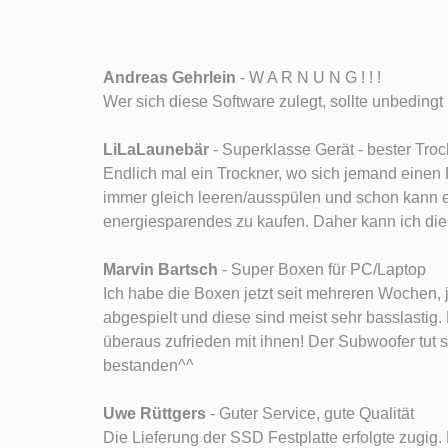
Andreas Gehrlein
- W A R N U N G ! ! !
Wer sich diese Software zulegt, sollte unbedingt
LiLaLaunebär
- Superklasse Gerät - bester Tro
Endlich mal ein Trockner, wo sich jemand einen
immer gleich leeren/ausspülen und schon kann es
energiesparendes zu kaufen. Daher kann ich di
Marvin Bartsch
- Super Boxen für PC/Laptop
Ich habe die Boxen jetzt seit mehreren Wochen, 
abgespielt und diese sind meist sehr basslastig.
überaus zufrieden mit ihnen! Der Subwoofer tut s
bestanden^^
Uwe Rüttgers
- Guter Service, gute Qualität
Die Lieferung der SSD Festplatte erfolgte zugig