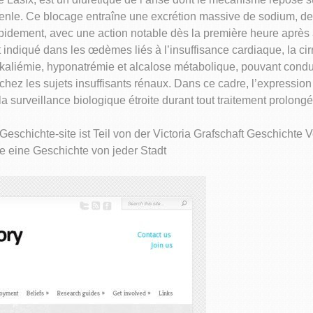
nle. Ce blocage entraîne une excrétion massive de sodium, de p
 rapidement, avec une action notable dès la première heure après 
 indiqué dans les œdèmes liés à l’insuffisance cardiaque, la ci
okaliémie, hyponatrémie et alcalose métabolique, pouvant condu
hez les sujets insuffisants rénaux. Dans ce cadre, l’expressio
 surveillance biologique étroite durant tout traitement prolongé
Geschichte-site ist Teil von der Victoria Grafschaft Geschichte V
ie eine Geschichte von jeder Stadt