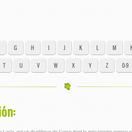
G
H
I
J
K
L
M
T
U
V
W
X
Y
Z
0-9
ión:
asix, est un diurétique de l’anse dont le mécanisme repose sur 