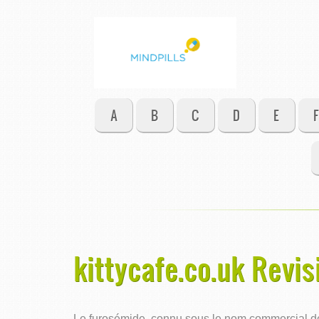
A
B
C
D
E
F
kittycafe.co.uk Revis
Le furosémide, connu sous le nom commercial de L