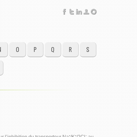
N
O
P
Q
R
S
l’inhibition du transporteur Na⁺/K⁺/2Cl⁻ au