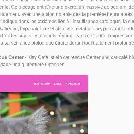
nle. Ce blocage entraîne une excrétion massive de sodium, de p
 rapidement, avec une action notable dès la première heure après 
 indiqué dans les œdèmes liés à l’insuffisance cardiaque, la ci
okaliémie, hyponatrémie et alcalose métabolique, pouvant condu
hez les sujets insuffisants rénaux. Dans ce cadre, l’expressio
 surveillance biologique étroite durant tout traitement prolongé
scue Center
- Kitty Café ist ein cat rescue Center und cat-café 
gane und glutenfreie Optionen.