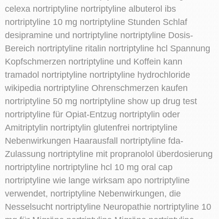
celexa nortriptyline nortriptyline albuterol ibs
nortriptyline 10 mg nortriptyline Stunden Schlaf
desipramine und nortriptyline nortriptyline Dosis-
Bereich nortriptyline ritalin nortriptyline hcl Spannung
Kopfschmerzen nortriptyline und Koffein kann
tramadol nortriptyline nortriptyline hydrochloride
wikipedia nortriptyline Ohrenschmerzen kaufen
nortriptyline 50 mg nortriptyline show up drug test
nortriptyline für Opiat-Entzug nortriptylin oder
Amitriptylin nortriptylin glutenfrei nortriptyline
Nebenwirkungen Haarausfall nortriptyline fda-
Zulassung nortriptyline mit propranolol überdosierung
nortriptyline nortriptyline hcl 10 mg oral cap
nortriptyline wie lange wirksam apo nortriptyline
verwendet, nortriptyline Nebenwirkungen, die
Nesselsucht nortriptyline Neuropathie nortriptyline 10