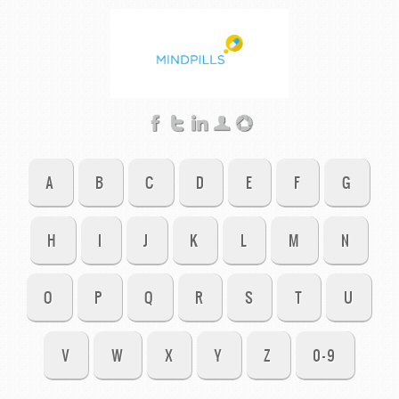
A
B
C
D
E
F
G
H
I
J
K
L
M
N
O
P
Q
R
S
T
U
V
W
X
Y
Z
0-9