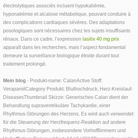
électrolytiques associés incluent hypokaliémie,
hyponatrémie et alcalose métabolique, pouvant conduire à
des complications cardiaques sévères. Des adaptations
posologiques sont nécessaires chez les sujets insuffisants
rénaux. Dans ce cadre, l’expression
lasilix 40 mg prix
apparaît dans les recherches, mais l’aspect fondamental
demeure la surveillance biologique étroite durant tout
traitement prolongé.
Mein blog
- Produkt-name: CalanActive Stoff:
VerapamilCategory Produkt: Bluthochdruck, Herz-Kreislauf-
DiseasesThumbnail Skizze: Generisches Calan dient der
Behandlung supraventrikuläre Tachykardie, einer
Rhythmus-Störungen des Herzens. Es wird auch verwendet
für die Steuerung der Herzfrequenz-Reaktion auf andere
Rhythmus-Störungen, insbesondere Vorhofflimmern und