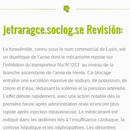
jetraragce.soclog.se Revisión:
Le furosémide, connu sous le nom commercial de Lasix, est
un diurétique de l’anse dont le mécanisme repose sur
l’inhibition du transporteur Na⁺/K⁺/2Cl⁻ au niveau de la
branche ascendante de l’anse de Henle. Ce blocage
entraîne une excrétion massive de sodium, de potassium, de
chlore et d’eau, réduisant la volémie et la pression artérielle.
L’effet débute rapidement, avec une action notable dès la
première heure après administration orale et encore plus
rapide après injection intraveineuse. Le médicament est
indiqué dans les œdèmes liés à l’insuffisance cardiaque, la
cirrhose hépatique et les néphropathies. Les désordres