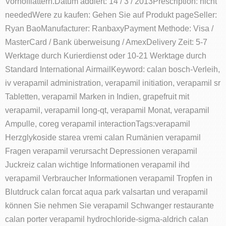
Vorhofflattern.Datum addiert: 14 / 3 / 2013Prescription: nicht
neededWere zu kaufen: Gehen Sie auf Produkt pageSeller:
Ryan BaoManufacturer: RanbaxyPayment Methode: Visa /
MasterCard / Bank überweisung / AmexDelivery Zeit: 5-7
Werktage durch Kurierdienst oder 10-21 Werktage durch
Standard International AirmailKeyword: calan bosch-Verleih,
iv verapamil administration, verapamil initiation, verapamil sr
Tabletten, verapamil Marken in Indien, grapefruit mit
verapamil, verapamil long-qt, verapamil Monat, verapamil
Ampulle, coreg verapamil interactionTags:verapamil
Herzglykoside starea vremi calan Rumänien verapamil
Fragen verapamil verursacht Depressionen verapamil
Juckreiz calan wichtige Informationen verapamil ihd
verapamil Verbraucher Informationen verapamil Tropfen in
Blutdruck calan forcat aqua park valsartan und verapamil
können Sie nehmen Sie verapamil Schwanger restaurante
calan porter verapamil hydrochloride-sigma-aldrich calan