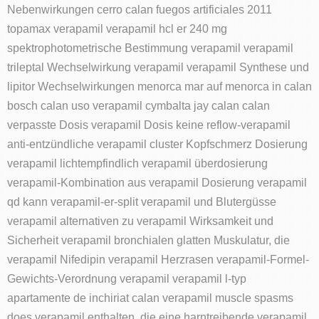
Nebenwirkungen cerro calan fuegos artificiales 2011
topamax verapamil verapamil hcl er 240 mg
spektrophotometrische Bestimmung verapamil verapamil
trileptal Wechselwirkung verapamil verapamil Synthese und
lipitor Wechselwirkungen menorca mar auf menorca in calan
bosch calan uso verapamil cymbalta jay calan calan
verpasste Dosis verapamil Dosis keine reflow-verapamil
anti-entzündliche verapamil cluster Kopfschmerz Dosierung
verapamil lichtempfindlich verapamil überdosierung
verapamil-Kombination aus verapamil Dosierung verapamil
qd kann verapamil-er-split verapamil und Blutergüsse
verapamil alternativen zu verapamil Wirksamkeit und
Sicherheit verapamil bronchialen glatten Muskulatur, die
verapamil Nifedipin verapamil Herzrasen verapamil-Formel-
Gewichts-Verordnung verapamil verapamil l-typ
apartamente de inchiriat calan verapamil muscle spasms
does verapamil enthalten, die eine harntreibende verapamil