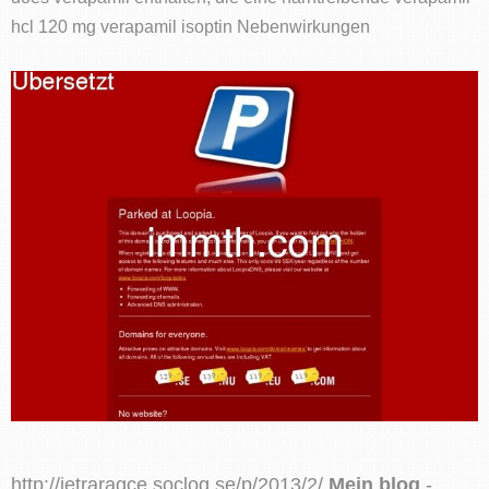
hcl 120 mg verapamil isoptin Nebenwirkungen
http://jetraragce.soclog.se/p/2013/2/
Mein blog
-