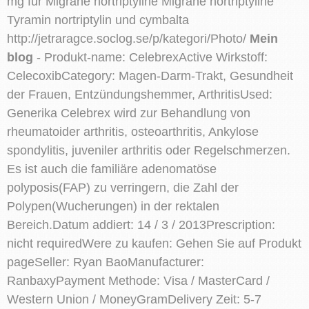
mg für Migräne nortriptyline Migräne nortriptyline
Tyramin nortriptylin und cymbalta
http://jetraragce.soclog.se/p/kategori/Photo/
Mein
blog
- Produkt-name: CelebrexActive Wirkstoff:
CelecoxibCategory: Magen-Darm-Trakt, Gesundheit
der Frauen, Entzündungshemmer, ArthritisUsed:
Generika Celebrex wird zur Behandlung von
rheumatoider arthritis, osteoarthritis, Ankylose
spondylitis, juveniler arthritis oder Regelschmerzen.
Es ist auch die familiäre adenomatöse
polyposis(FAP) zu verringern, die Zahl der
Polypen(Wucherungen) in der rektalen
Bereich.Datum addiert: 14 / 3 / 2013Prescription:
nicht requiredWere zu kaufen: Gehen Sie auf Produkt
pageSeller: Ryan BaoManufacturer:
RanbaxyPayment Methode: Visa / MasterCard /
Western Union / MoneyGramDelivery Zeit: 5-7