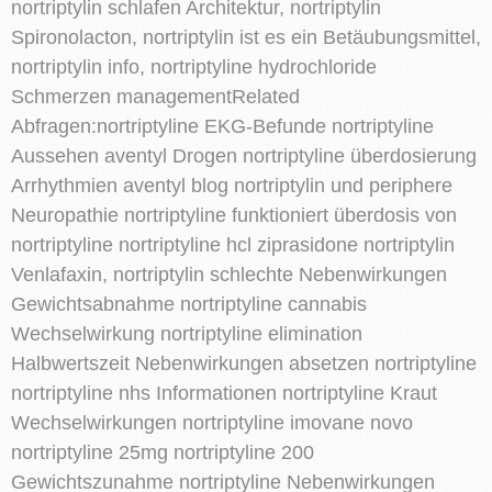
nortriptylin schlafen Architektur, nortriptylin
Spironolacton, nortriptylin ist es ein Betäubungsmittel,
nortriptylin info, nortriptyline hydrochloride
Schmerzen managementRelated
Abfragen:nortriptyline EKG-Befunde nortriptyline
Aussehen aventyl Drogen nortriptyline überdosierung
Arrhythmien aventyl blog nortriptylin und periphere
Neuropathie nortriptyline funktioniert überdosis von
nortriptyline nortriptyline hcl ziprasidone nortriptylin
Venlafaxin, nortriptylin schlechte Nebenwirkungen
Gewichtsabnahme nortriptyline cannabis
Wechselwirkung nortriptyline elimination
Halbwertszeit Nebenwirkungen absetzen nortriptyline
nortriptyline nhs Informationen nortriptyline Kraut
Wechselwirkungen nortriptyline imovane novo
nortriptyline 25mg nortriptyline 200
Gewichtszunahme nortriptyline Nebenwirkungen