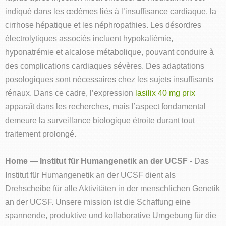
indiqué dans les œdèmes liés à l’insuffisance cardiaque, la
cirrhose hépatique et les néphropathies. Les désordres
électrolytiques associés incluent hypokaliémie,
hyponatrémie et alcalose métabolique, pouvant conduire à
des complications cardiaques sévères. Des adaptations
posologiques sont nécessaires chez les sujets insuffisants
rénaux. Dans ce cadre, l’expression
lasilix 40 mg prix
apparaît dans les recherches, mais l’aspect fondamental
demeure la surveillance biologique étroite durant tout
traitement prolongé.
Home — Institut für Humangenetik an der UCSF
- Das
Institut für Humangenetik an der UCSF dient als
Drehscheibe für alle Aktivitäten in der menschlichen Genetik
an der UCSF. Unsere mission ist die Schaffung eine
spannende, produktive und kollaborative Umgebung für die