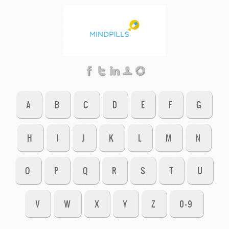
A
B
C
D
E
F
G
H
I
J
K
L
M
N
O
P
Q
R
S
T
U
V
W
X
Y
Z
0-9