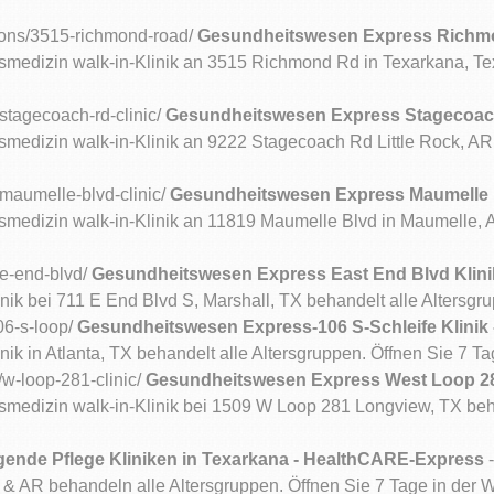
tions/3515-richmond-road/
Gesundheitswesen Express Richmon
medizin walk-in-Klinik an 3515 Richmond Rd in Texarkana, Tex
s/stagecoach-rd-clinic/
Gesundheitswesen Express Stagecoach R
medizin walk-in-Klinik an 9222 Stagecoach Rd Little Rock, AR 
s/maumelle-blvd-clinic/
Gesundheitswesen Express Maumelle B
medizin walk-in-Klinik an 11819 Maumelle Blvd in Maumelle, A
/e-end-blvd/
Gesundheitswesen Express East End Blvd Klinik
inik bei 711 E End Blvd S, Marshall, TX behandelt alle Altersgr
106-s-loop/
Gesundheitswesen Express-106 S-Schleife Klinik -
nik in Atlanta, TX behandelt alle Altersgruppen. Öffnen Sie 7 Ta
/w-loop-281-clinic/
Gesundheitswesen Express West Loop 281
medizin walk-in-Klinik bei 1509 W Loop 281 Longview, TX beha
gende Pflege Kliniken in Texarkana - HealthCARE-Express
-
 & AR behandeln alle Altersgruppen. Öffnen Sie 7 Tage in der W