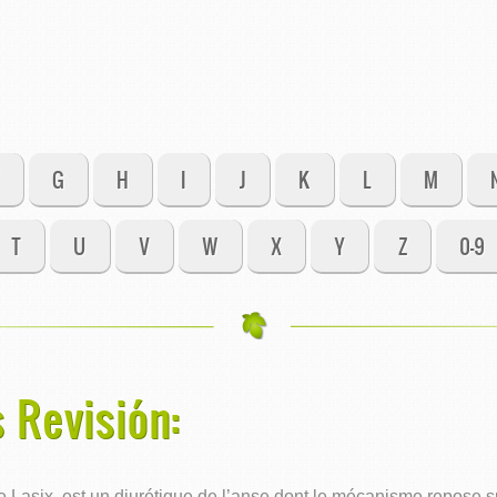
G
H
I
J
K
L
M
T
U
V
W
X
Y
Z
0-9
 Revisión:
asix, est un diurétique de l’anse dont le mécanisme repose sur 