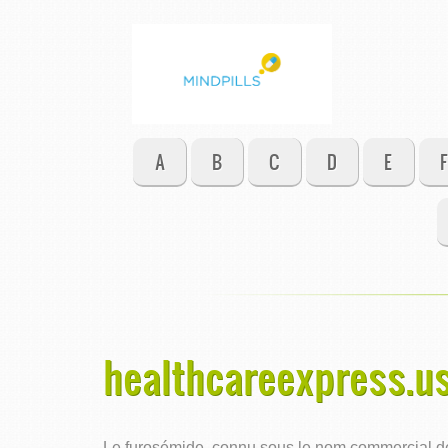
A
B
C
D
E
F
healthcareexpress.us
Le furosémide, connu sous le nom commercial de L