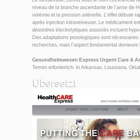
niveau de la branche ascendante de l’anse de He
volémie et la pression artérielle. L’effet débute
après injection intraveineuse. Le médicament est
désordres électrolytiques associés incluent hyp
Des adaptations posologiques sont nécessaires c
recherches, mais l’aspect fondamental demeure la
Gesundheitswesen Express Urgent Care & Ar
Termin erforderlich. In Arkansas, Louisiana, Ok