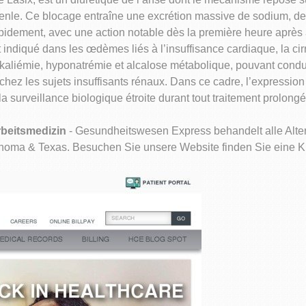
nle. Ce blocage entraîne une excrétion massive de sodium, de p
 rapidement, avec une action notable dès la première heure après 
 indiqué dans les œdèmes liés à l’insuffisance cardiaque, la ci
okaliémie, hyponatrémie et alcalose métabolique, pouvant condu
hez les sujets insuffisants rénaux. Dans ce cadre, l’expressio
 surveillance biologique étroite durant tout traitement prolongé
beitsmedizin
- Gesundheitswesen Express behandelt alle Alte
lahoma & Texas. Besuchen Sie unsere Website finden Sie eine Kli