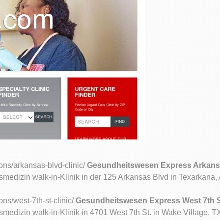
ions/arkansas-blvd-clinic/
Gesundheitswesen Express Arkansas
edizin walk-in-Klinik in der 125 Arkansas Blvd in Texarkana, 
ons/west-7th-st-clinic/
Gesundheitswesen Express West 7th St 
edizin walk-in-Klinik in 4701 West 7th St. in Wake Village, TX