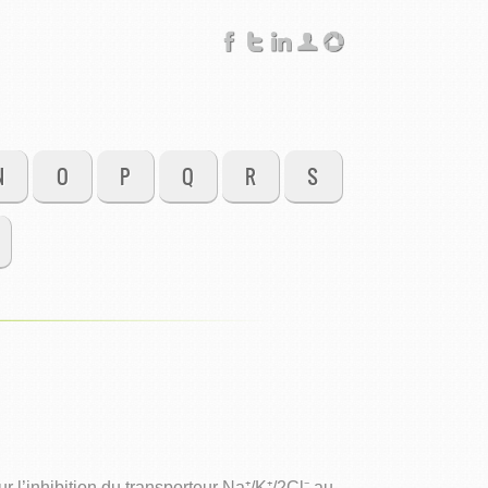
N
O
P
Q
R
S
l’inhibition du transporteur Na⁺/K⁺/2Cl⁻ au