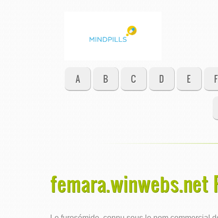
A
B
C
D
E
F
femara.winwebs.net R
Le furosémide, connu sous le nom commercial de L