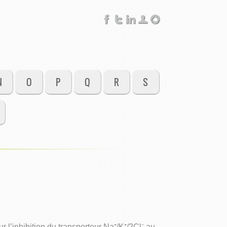
N
O
P
Q
R
S
l’inhibition du transporteur Na⁺/K⁺/2Cl⁻ au