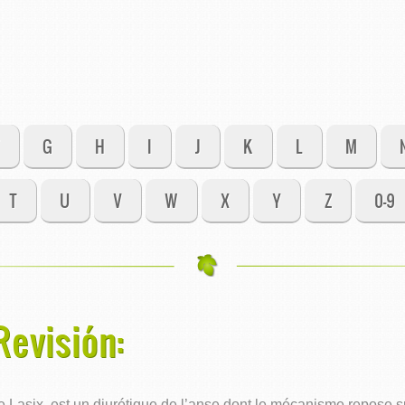
G
H
I
J
K
L
M
T
U
V
W
X
Y
Z
0-9
evisión:
asix, est un diurétique de l’anse dont le mécanisme repose sur 