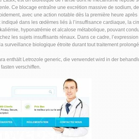
nle. Ce blocage entraîne une excrétion massive de sodium, de p
 rapidement, avec une action notable dès la première heure après 
 indiqué dans les œdèmes liés à l’insuffisance cardiaque, la ci
okaliémie, hyponatrémie et alcalose métabolique, pouvant condu
hez les sujets insuffisants rénaux. Dans ce cadre, l’expressio
 surveillance biologique étroite durant tout traitement prolongé
a enthält Letrozole generic, die verwendet wird in der behand
 fasten verschiffen.