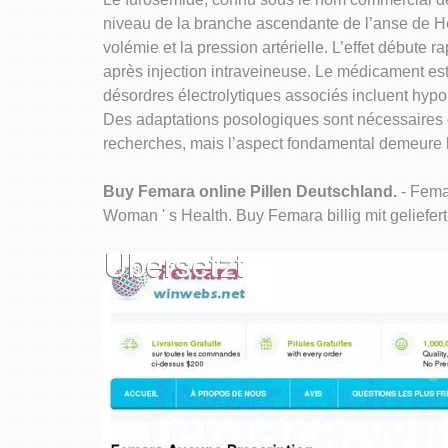
niveau de la branche ascendante de l’anse de He
volémie et la pression artérielle. L’effet débute
après injection intraveineuse. Le médicament est
désordres électrolytiques associés incluent hyp
Des adaptations posologiques sont nécessaires c
recherches, mais l’aspect fondamental demeure la
Buy Femara online Pillen Deutschland.
- Femar
Woman ' s Health. Buy Femara billig mit geliefert