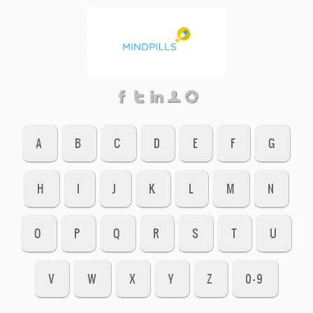
A
B
C
D
E
F
G
H
I
J
K
L
M
N
O
P
Q
R
S
T
U
V
W
X
Y
Z
0-9