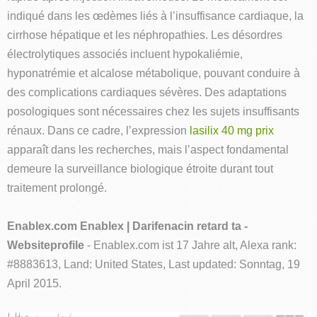
indiqué dans les œdèmes liés à l’insuffisance cardiaque, la
cirrhose hépatique et les néphropathies. Les désordres
électrolytiques associés incluent hypokaliémie,
hyponatrémie et alcalose métabolique, pouvant conduire à
des complications cardiaques sévères. Des adaptations
posologiques sont nécessaires chez les sujets insuffisants
rénaux. Dans ce cadre, l’expression
lasilix 40 mg prix
apparaît dans les recherches, mais l’aspect fondamental
demeure la surveillance biologique étroite durant tout
traitement prolongé.
Enablex.com Enablex | Darifenacin retard ta -
Websiteprofile
- Enablex.com ist 17 Jahre alt, Alexa rank:
#8883613, Land: United States, Last updated: Sonntag, 19
April 2015.