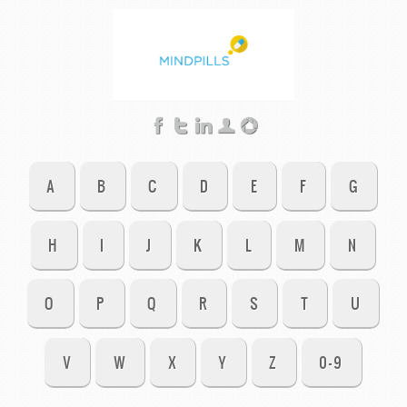
A
B
C
D
E
F
G
H
I
J
K
L
M
N
O
P
Q
R
S
T
U
V
W
X
Y
Z
0-9