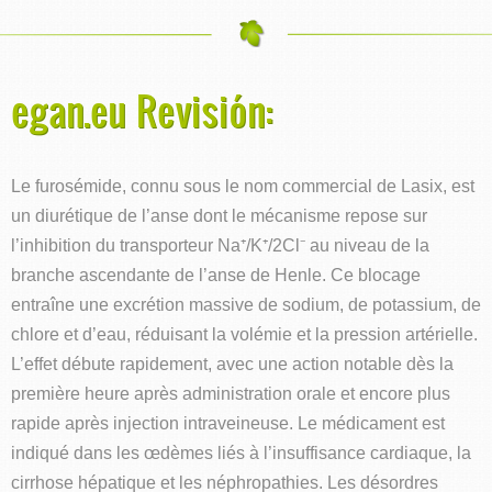
egan.eu Revisión:
Le furosémide, connu sous le nom commercial de Lasix, est
un diurétique de l’anse dont le mécanisme repose sur
l’inhibition du transporteur Na⁺/K⁺/2Cl⁻ au niveau de la
branche ascendante de l’anse de Henle. Ce blocage
entraîne une excrétion massive de sodium, de potassium, de
chlore et d’eau, réduisant la volémie et la pression artérielle.
L’effet débute rapidement, avec une action notable dès la
première heure après administration orale et encore plus
rapide après injection intraveineuse. Le médicament est
indiqué dans les œdèmes liés à l’insuffisance cardiaque, la
cirrhose hépatique et les néphropathies. Les désordres