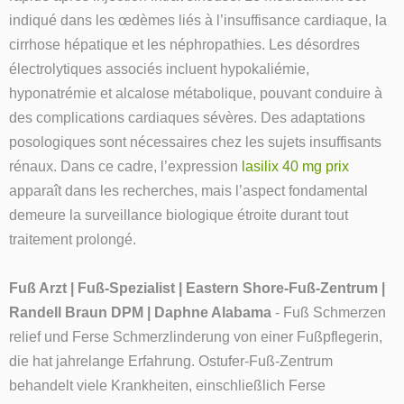
indiqué dans les œdèmes liés à l’insuffisance cardiaque, la
cirrhose hépatique et les néphropathies. Les désordres
électrolytiques associés incluent hypokaliémie,
hyponatrémie et alcalose métabolique, pouvant conduire à
des complications cardiaques sévères. Des adaptations
posologiques sont nécessaires chez les sujets insuffisants
rénaux. Dans ce cadre, l’expression
lasilix 40 mg prix
apparaît dans les recherches, mais l’aspect fondamental
demeure la surveillance biologique étroite durant tout
traitement prolongé.
Fuß Arzt | Fuß-Spezialist | Eastern Shore-Fuß-Zentrum |
Randell Braun DPM | Daphne Alabama
- Fuß Schmerzen
relief und Ferse Schmerzlinderung von einer Fußpflegerin,
die hat jahrelange Erfahrung. Ostufer-Fuß-Zentrum
behandelt viele Krankheiten, einschließlich Ferse