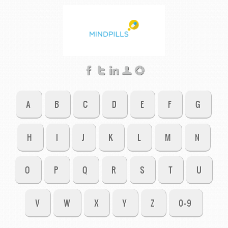
A
B
C
D
E
F
G
H
I
J
K
L
M
N
O
P
Q
R
S
T
U
V
W
X
Y
Z
0-9