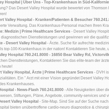
ley Hospital | Über Uns - Top-Krankenhaus in Süd-Kaliforn
gung? Das Desert Valley Hospital wurde bewertet von Thomson 
ren!
rt Valley Hospital - Kranken/Patienten & Besucher 760.241
teuerte Verwaltung. Das Krankenhaus-Personal machen Ihren Kra
: Medizin | Prime Healthcare Services
- Desert Valley Hospit
 diagnostischen Dienstleistungen und gewinnen wir die qualifizi
te - Desert Valley Hospital
- Ärzte. Suche für aufrechte medizi
s top-100-Krankenhaus in der nation! Kontaktieren Sie heute, 
lley Hospital 760.241.8000 - 16850 Bear Valley Rd, Victorvil
chen Dienstleistungen, Kontaktieren Sie das elite-team der ärzt
h heute!
t Valley Hospital, Ärzte | Prime Healthcare Services
- DVH is
ialitäten. Ein " Arzt mit einer Vision gegründet Desert Valley Ho
b des Krankenhauses.
Hospital - News-Flash 760.241.8000
- Alle Neuigkeiten über 
wesen, Stiftungen, Pläne, Angebote, community-services und v
Desert Valley Hospital
- Site-Map. Sind Sie auf der Suche na
pital bieten unübertroffene cardio-neuro diagnostice & chirurg