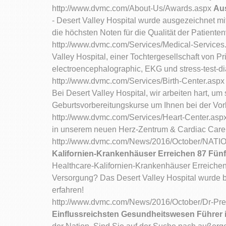
http://www.dvmc.com/About-Us/Awards.aspx
Au
- Desert Valley Hospital wurde ausgezeichnet 
die höchsten Noten für die Qualität der Patiente
http://www.dvmc.com/Services/Medical-Service
Valley Hospital, einer Tochtergesellschaft von 
electroencephalographic, EKG und stress-test-dia
http://www.dvmc.com/Services/Birth-Center.asp
Bei Desert Valley Hospital, wir arbeiten hart, um 
Geburtsvorbereitungskurse um Ihnen bei der Vorb
http://www.dvmc.com/Services/Heart-Center.asp
in unserem neuen Herz-Zentrum & Cardiac Care P
http://www.dvmc.com/News/2016/October/NATI
Kalifornien-Krankenhäuser Erreichen 87 Fün
Healthcare-Kalifornien-Krankenhäuser Erreichen
Versorgung? Das Desert Valley Hospital wurde b
erfahren!
http://www.dvmc.com/News/2016/October/Dr-P
Einflussreichsten Gesundheitswesen Führer i