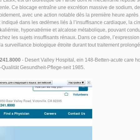
nle. Ce blocage entraîne une excrétion massive de sodium, de p
 rapidement, avec une action notable dès la première heure après 
 indiqué dans les œdèmes liés à l’insuffisance cardiaque, la ci
okaliémie, hyponatrémie et alcalose métabolique, pouvant condu
hez les sujets insuffisants rénaux. Dans ce cadre, l’expressio
 surveillance biologique étroite durant tout traitement prolongé
.241.8000
- Desert Valley Hospital, ein 148-Betten-acute care h
rt-Qualität Gesundheit-Pflege-seit 1985.