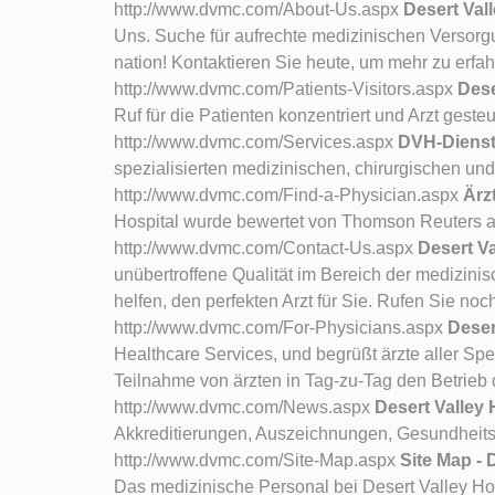
http://www.dvmc.com/About-Us.aspx
Desert Val
Uns. Suche für aufrechte medizinischen Versor
nation! Kontaktieren Sie heute, um mehr zu erfah
http://www.dvmc.com/Patients-Visitors.aspx
Dese
Ruf für die Patienten konzentriert und Arzt ges
http://www.dvmc.com/Services.aspx
DVH-Dienste
spezialisierten medizinischen, chirurgischen und
http://www.dvmc.com/Find-a-Physician.aspx
Ärz
Hospital wurde bewertet von Thomson Reuters al
http://www.dvmc.com/Contact-Us.aspx
Desert Va
unübertroffene Qualität im Bereich der medizinis
helfen, den perfekten Arzt für Sie. Rufen Sie noc
http://www.dvmc.com/For-Physicians.aspx
Deser
Healthcare Services, und begrüßt ärzte aller Spez
Teilnahme von ärzten in Tag-zu-Tag den Betrie
http://www.dvmc.com/News.aspx
Desert Valley 
Akkreditierungen, Auszeichnungen, Gesundheits
http://www.dvmc.com/Site-Map.aspx
Site Map - 
Das medizinische Personal bei Desert Valley Hos