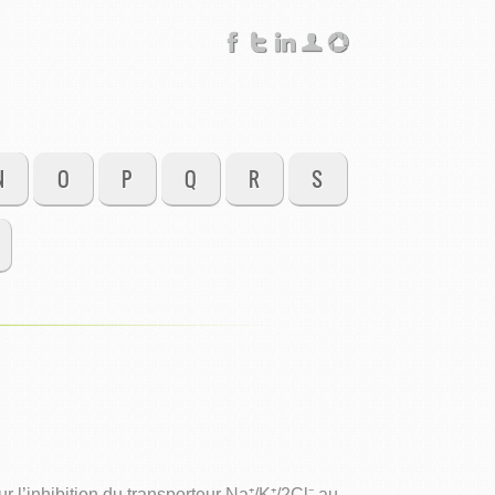
N
O
P
Q
R
S
l’inhibition du transporteur Na⁺/K⁺/2Cl⁻ au