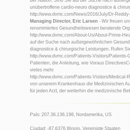
der Nation. Sind Sie auf der Suche nach außer
unübertroffene cardio-neuro diagnostice & chiru
http://www.dvmc.com/News/2016/July/Dr-Reddy-
Managing Director, Eric Larsen
- Wir freuen un
renommiertes Gesundheitswesen beratende Organi
http://www.dvmc.com/About-Us/About-Prime-Hea
auf der Suche nach außergewöhnlichen Gesundhe
diagnostice & chirurgische Leistungen. Rufen Si
http://www.dvmc.com/Patients-Visitors/Patients
Patienten, die Anleitung, wie Voraus Directive
vieles mehr
http://www.dvmc.com/Patients-Visitors/Medical
von unserem Krankenhaus die Medizinischen Aufze
für jeden Arzt, der weiterhin die medizinische Be
País: 207.36.136.198, Nordamerika, US
Ciudad: -87.6376 Illinois, Vereinigte Staaten