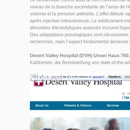
niveau de la branche ascendante de l’anse de He
volémie et la pression artérielle. L’effet débute
après injection intraveineuse. Le médicament est
désordres électrolytiques associés incluent hyp
Des adaptations posologiques sont nécessaires c
recherches, mais l’aspect fondamental demeure la
Desert Valley Hospital (DVH) Unser Haus 760
Kalifornien, die Bereitstellung von state-of-the-a