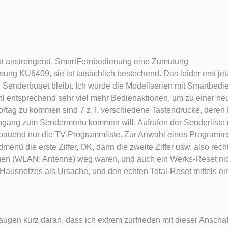
ept anstrengend, SmartFernbedienung eine Zumutung
ung KU6409, sie ist tatsächlich bestechend. Das leider erst jet
Senderbuqet bleibt. Ich würde die Modellserien mit Smartbedie
ahl entsprechend sehr viel mehr Bedienaktionen, um zu einer n
rtag zu kommen sind 7 z.T. verschiedene Tastendrucke, deren
gang zum Sendermenu kommen will. Aufrufen der Senderliste mi
auend nur die TV-Programmliste. Zur Anwahl eines Programms 
ldmenü die erste Ziffer, OK, dann die zweite Ziffer usw. also rec
ungen (WLAN; Antenne) weg waren, und auch ein Werks-Reset nich
Hausnetzes als Ursache, und den echten Total-Reset mittels ei
ugen kurz daran, dass ich extrem zurfrieden mit dieser Anschaf