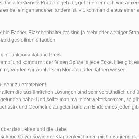
als das allerkleinste Problem gehabt, geht immer noch wie am er
es bei einigen anderen anders ist, vlt. kommen die aus einer 
exible Fächer, Flaschenhalter etc sind ja mehr oder weniger Sta
ständiges öffnen erlauben
ch Funktionalität und Preis
ampf und kommt mit der feinen Spitze in jede Ecke. Hier gibt e
ommt, werden wir wohl erst in Monaten oder Jahren wissen.
al-sehr zu empfehlen!
llem die ausführlichen Lösungen sind sehr verständlich und übe
efunden habe. Und sollte man mal nicht weiterkommen, so gibt e
tochastik und Geometrie aufgeteilt und am Ende eines jeden gib
 über das Leben und die Liebe
as schöne Cover sowie der Klappentext haben mich neugierig da