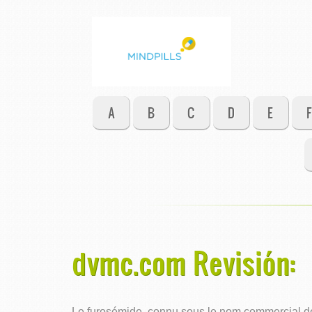
A
B
C
D
E
F
dvmc.com Revisión:
Le furosémide, connu sous le nom commercial de L