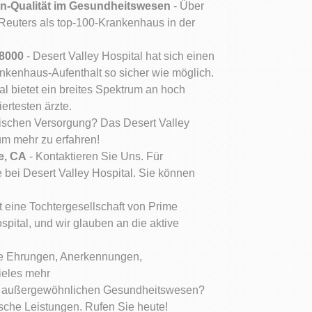
ien-Qualität im Gesundheitswesen
- Über
Reuters als top-100-Krankenhaus in der
.8000
- Desert Valley Hospital hat sich einen
nkenhaus-Aufenthalt so sicher wie möglich.
al bietet ein breites Spektrum an hoch
ertesten ärzte.
nischen Versorgung? Das Desert Valley
um mehr zu erfahren!
le, CA
- Kontaktieren Sie Uns. Für
e bei Desert Valley Hospital. Sie können
t eine Tochtergesellschaft von Prime
spital, und wir glauben an die aktive
die Ehrungen, Anerkennungen,
ieles mehr
ch außergewöhnlichen Gesundheitswesen?
ische Leistungen. Rufen Sie heute!