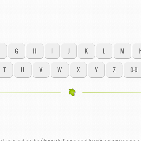
G
H
I
J
K
L
M
T
U
V
W
X
Y
Z
0-9
asix, est un diurétique de l’anse dont le mécanisme repose sur 