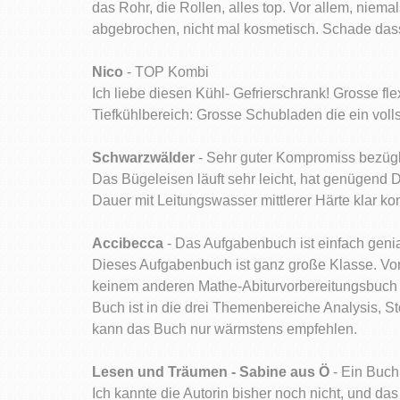
das Rohr, die Rollen, alles top. Vor allem, niem
abgebrochen, nicht mal kosmetisch. Schade dass 
Nico
- TOP Kombi
Ich liebe diesen Kühl- Gefrierschrank! Grosse fl
Tiefkühlbereich: Grosse Schubladen die ein voll
Schwarzwälder
- Sehr guter Kompromiss bezügli
Das Bügeleisen läuft sehr leicht, hat genügend D
Dauer mit Leitungswasser mittlerer Härte klar k
Accibecca
- Das Aufgabenbuch ist einfach geni
Dieses Aufgabenbuch ist ganz große Klasse. Vor a
keinem anderen Mathe-Abiturvorbereitungsbuch g
Buch ist in die drei Themenbereiche Analysis, S
kann das Buch nur wärmstens empfehlen.
Lesen und Träumen - Sabine aus Ö
- Ein Buch
Ich kannte die Autorin bisher noch nicht, und d