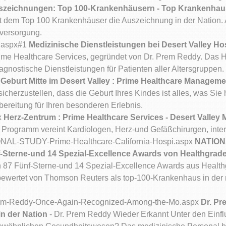
szeichnungen: Top 100-Krankenhäusern - Top Krankenhaus
mit dem Top 100 Krankenhäuser die Auszeichnung in der Nation
nversorgung.
s.aspx#1
Medizinische Dienstleistungen bei Desert Valley Ho
Prime Healthcare Services, gegründet von Dr. Prem Reddy. Das 
gnostische Dienstleistungen für Patienten aller Altersgruppen.
x
Geburt Mitte im Desert Valley : Prime Healthcare Managem
sicherzustellen, dass die Geburt Ihres Kindes ist alles, was Sie 
ereitung für Ihren besonderen Erlebnis.
x
Herz-Zentrum : Prime Healthcare Services - Desert Valley 
rogramm vereint Kardiologen, Herz-und Gefäßchirurgen, inter
ONAL-STUDY-Prime-Healthcare-California-Hospi.aspx
NATIONA
f-Sterne-und 14 Spezial-Excellence Awards von Healthgrad
 87 Fünf-Sterne-und 14 Spezial-Excellence Awards aus Health
ewertet von Thomson Reuters als top-100-Krankenhaus in der n
rem-Reddy-Once-Again-Recognized-Among-the-Mo.aspx
Dr. Pr
n der Nation
- Dr. Prem Reddy Wieder Erkannt Unter den Einf