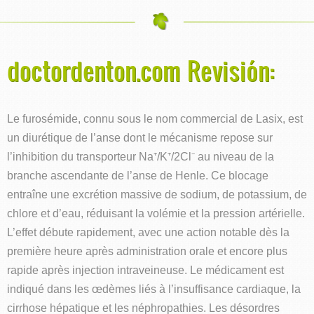
doctordenton.com Revisión:
Le furosémide, connu sous le nom commercial de Lasix, est
un diurétique de l’anse dont le mécanisme repose sur
l’inhibition du transporteur Na⁺/K⁺/2Cl⁻ au niveau de la
branche ascendante de l’anse de Henle. Ce blocage
entraîne une excrétion massive de sodium, de potassium, de
chlore et d’eau, réduisant la volémie et la pression artérielle.
L’effet débute rapidement, avec une action notable dès la
première heure après administration orale et encore plus
rapide après injection intraveineuse. Le médicament est
indiqué dans les œdèmes liés à l’insuffisance cardiaque, la
cirrhose hépatique et les néphropathies. Les désordres