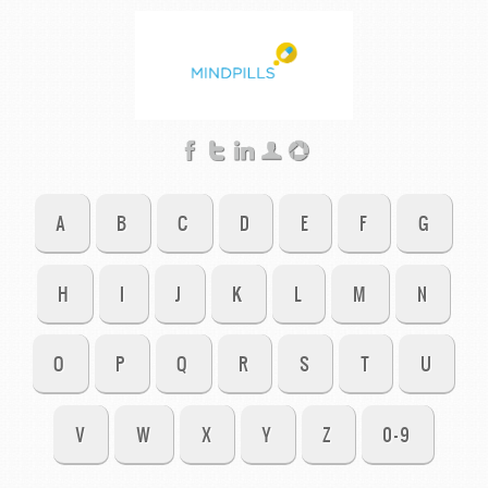
A
B
C
D
E
F
G
H
I
J
K
L
M
N
O
P
Q
R
S
T
U
V
W
X
Y
Z
0-9