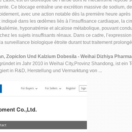
nle. Ce blocage entraîne une excrétion massive de sodium, de p
 rapidement, avec une action notable dès la première heure après 
 indiqué dans les œdèmes liés à l’insuffisance cardiaque, la ci
okaliémie, hyponatrémie et alcalose métabolique, pouvant condu
hez les sujets insuffisants rénaux. Dans ce cadre, l’expressio
 surveillance biologique étroite durant tout traitement prolongé
rtan, Zopiclon Und Kalzium Dobesila - Weihai Dizhiya Phar
ründet im Jahr 2010 in Weihai City,Provinz Shandong, ist ein
rt in R&D, Herstellung und Vermarktung von ...