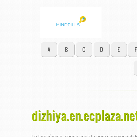
A
B
C
D
E
F
dizhiya.en.ecplaza.ne
Le furosémide, connu sous le nom commercial de L