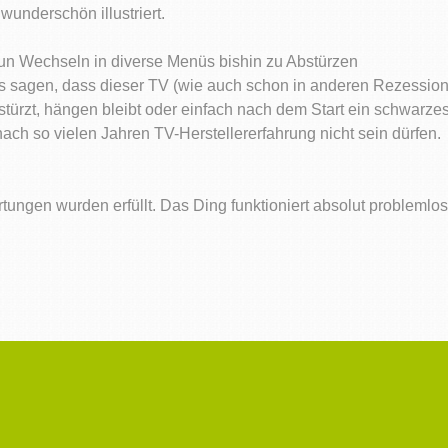
underschön illustriert.
un Wechseln in diverse Menüs bishin zu Abstürzen
s sagen, dass dieser TV (wie auch schon in anderen Rezession
türzt, hängen bleibt oder einfach nach dem Start ein schwarzes 
ch so vielen Jahren TV-Herstellererfahrung nicht sein dürfen.
tungen wurden erfüllt. Das Ding funktioniert absolut problemlos