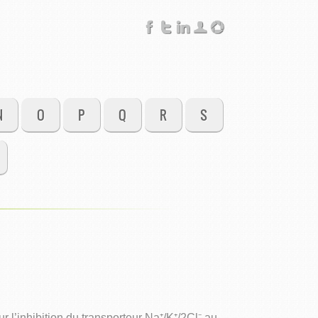
N
O
P
Q
R
S
l’inhibition du transporteur Na⁺/K⁺/2Cl⁻ au