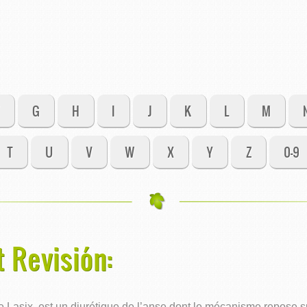
G
H
I
J
K
L
M
T
U
V
W
X
Y
Z
0-9
t Revisión:
asix, est un diurétique de l’anse dont le mécanisme repose sur 