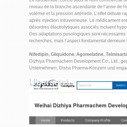
niveau de la branche ascendante de l’anse de He
volémie et la pression artérielle. L’effet débute
après injection intraveineuse. Le médicament est
désordres électrolytiques associés incluent hyp
Des adaptations posologiques sont nécessaires c
recherches, mais l’aspect fondamental demeure la
Nifedipin, Gliquidone, Agomelatine, Telmisa
Dizhiya Pharmachem Development Co., Ltd., geg
Unternehmen, Disha Pharma-Konzern und engagie