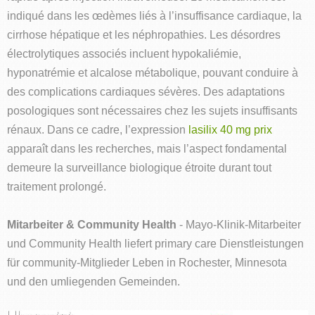
indiqué dans les œdèmes liés à l’insuffisance cardiaque, la
cirrhose hépatique et les néphropathies. Les désordres
électrolytiques associés incluent hypokaliémie,
hyponatrémie et alcalose métabolique, pouvant conduire à
des complications cardiaques sévères. Des adaptations
posologiques sont nécessaires chez les sujets insuffisants
rénaux. Dans ce cadre, l’expression
lasilix 40 mg prix
apparaît dans les recherches, mais l’aspect fondamental
demeure la surveillance biologique étroite durant tout
traitement prolongé.
Mitarbeiter & Community Health
- Mayo-Klinik-Mitarbeiter
und Community Health liefert primary care Dienstleistungen
für community-Mitglieder Leben in Rochester, Minnesota
und den umliegenden Gemeinden.