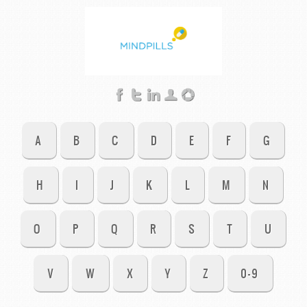
A
B
C
D
E
F
G
H
I
J
K
L
M
N
O
P
Q
R
S
T
U
V
W
X
Y
Z
0-9