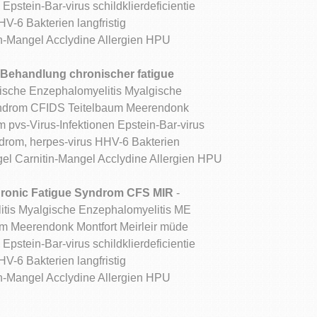
stein-Bar-virus schildklierdeficientie
V-6 Bakterien langfristig
-Mangel Acclydine Allergien HPU
 Behandlung chronischer fatigue
ische Enzephalomyelitis Myalgische
yndrom CFIDS Teitelbaum Meerendonk
 pvs-Virus-Infektionen Epstein-Bar-virus
ndrom, herpes-virus HHV-6 Bakterien
l Carnitin-Mangel Acclydine Allergien HPU
ronic Fatigue Syndrom CFS MIR
-
tis Myalgische Enzephalomyelitis ME
 Meerendonk Montfort Meirleir müde
stein-Bar-virus schildklierdeficientie
V-6 Bakterien langfristig
-Mangel Acclydine Allergien HPU