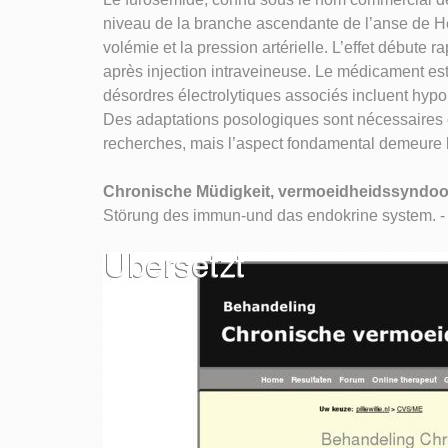
niveau de la branche ascendante de l’anse de He
volémie et la pression artérielle. L’effet débute
après injection intraveineuse. Le médicament est
désordres électrolytiques associés incluent hyp
Des adaptations posologiques sont nécessaires c
recherches, mais l’aspect fondamental demeure la
Chronische Müdigkeit, vermoeidheidssyndo
Störung des immun-und das endokrine system. 