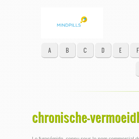
A
B
C
D
E
F
chronische-vermoeidh
Le furosémide, connu sous le nom commercial de L