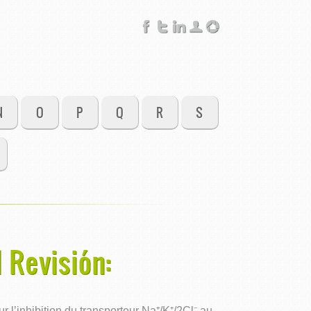
N
O
P
Q
R
S
 Revisión:
l’inhibition du transporteur Na⁺/K⁺/2Cl⁻ au