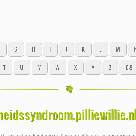
G
H
I
J
K
L
M
T
U
V
W
X
Y
Z
0-9
eidssyndroom.pilliewillie.nl
asix, est un diurétique de l’anse dont le mécanisme repose sur 