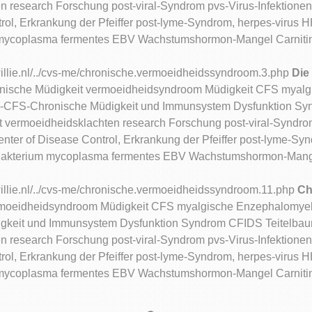
research Forschung post-viral-Syndrom pvs-Virus-Infektionen Ep
l, Erkrankung der Pfeiffer post-lyme-Syndrom, herpes-virus HH
mycoplasma fermentes EBV Wachstumshormon-Mangel Carnitin
willie.nl/../cvs-me/chronische.vermoeidheidssyndroom.3.php
Die
onische Müdigkeit vermoeidheidsyndroom Müdigkeit CFS myalg
m-CFS-Chronische Müdigkeit und Immunsystem Dysfunktion S
t vermoeidheidsklachten research Forschung post-viral-Syndrom
enter of Disease Control, Erkrankung der Pfeiffer post-lyme-Sy
 Bakterium mycoplasma fermentes EBV Wachstumshormon-Mange
willie.nl/../cvs-me/chronische.vermoeidheidssyndroom.11.php
Ch
rmoeidheidsyndroom Müdigkeit CFS myalgische Enzephalomyeli
gkeit und Immunsystem Dysfunktion Syndrom CFIDS Teitelbaum
research Forschung post-viral-Syndrom pvs-Virus-Infektionen Ep
l, Erkrankung der Pfeiffer post-lyme-Syndrom, herpes-virus HH
mycoplasma fermentes EBV Wachstumshormon-Mangel Carnitin