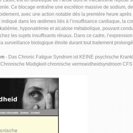
nle. Ce blocage entraîne une excrétion massive de sodium, de p
 rapidement, avec une action notable dès la première heure après 
 indiqué dans les œdèmes liés à l’insuffisance cardiaque, la ci
okaliémie, hyponatrémie et alcalose métabolique, pouvant condu
hez les sujets insuffisants rénaux. Dans ce cadre, l’expressio
 surveillance biologique étroite durant tout traitement prolongé
om
- Das Chronic Fatigue Syndrom ist KEINE psychische Krank
- Chronische Müdigkeit chronische vermoeidheidsyndroom CFS