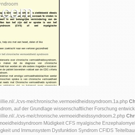
willie.nl/../cvs-me/chronische.vermoeidheidssyndroom.1a.php
Ch
, auf der Grundlage wissenschaftlicher Forschung entwicke
willie.nl/../cvs-me/chronische.vermoeidheidssyndroom.2.php
Chr
rmoeidheidsyndroom Müdigkeit CFS myalgische Enzephalomyeli
gkeit und Immunsystem Dysfunktion Syndrom CFIDS Teitelbaum