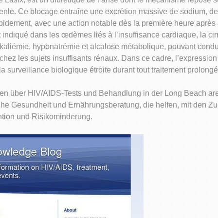
nle. Ce blocage entraîne une excrétion massive de sodium, de p
 rapidement, avec une action notable dès la première heure après 
 indiqué dans les œdèmes liés à l’insuffisance cardiaque, la ci
okaliémie, hyponatrémie et alcalose métabolique, pouvant condu
hez les sujets insuffisants rénaux. Dans ce cadre, l’expressio
 surveillance biologique étroite durant tout traitement prolongé
en über HIV/AIDS-Tests und Behandlung in der Long Beach area
sche Gesundheit und Ernährungsberatung, die helfen, mit den 
tion und Risikominderung.