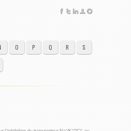
N
O
P
Q
R
S
l’inhibition du transporteur Na⁺/K⁺/2Cl⁻ au