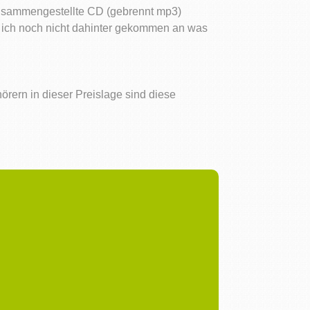
 zusammengestellte CD (gebrennt mp3)
bin ich noch nicht dahinter gekommen an was
hörern in dieser Preislage sind diese