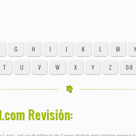
G
H
I
J
K
L
M
T
U
V
W
X
Y
Z
0-9
.com Revisión:
asix, est un diurétique de l’anse dont le mécanisme repose sur 