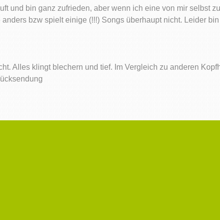
ft und bin ganz zufrieden, aber wenn ich eine von mir selbst
e anders bzw spielt einige (!!!) Songs überhaupt nicht. Leider 
ht. Alles klingt blechern und tief. Im Vergleich zu anderen Kopf
 Rücksendung