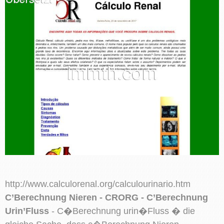
http://www.calculorenal.org/calculourinario.htm
C’Berechnung Nieren - CRORG - C’Berechnung
Urin’Fluss
- C�Berechnung urin�Fluss � die