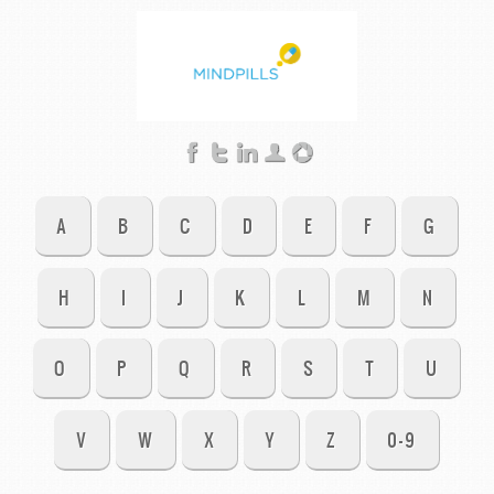
A
B
C
D
E
F
G
H
I
J
K
L
M
N
O
P
Q
R
S
T
U
V
W
X
Y
Z
0-9