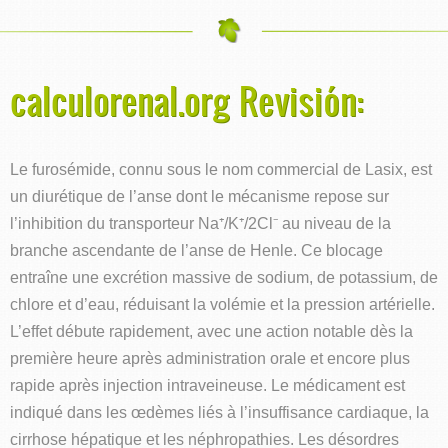
calculorenal.org Revisión:
Le furosémide, connu sous le nom commercial de Lasix, est
un diurétique de l’anse dont le mécanisme repose sur
l’inhibition du transporteur Na⁺/K⁺/2Cl⁻ au niveau de la
branche ascendante de l’anse de Henle. Ce blocage
entraîne une excrétion massive de sodium, de potassium, de
chlore et d’eau, réduisant la volémie et la pression artérielle.
L’effet débute rapidement, avec une action notable dès la
première heure après administration orale et encore plus
rapide après injection intraveineuse. Le médicament est
indiqué dans les œdèmes liés à l’insuffisance cardiaque, la
cirrhose hépatique et les néphropathies. Les désordres